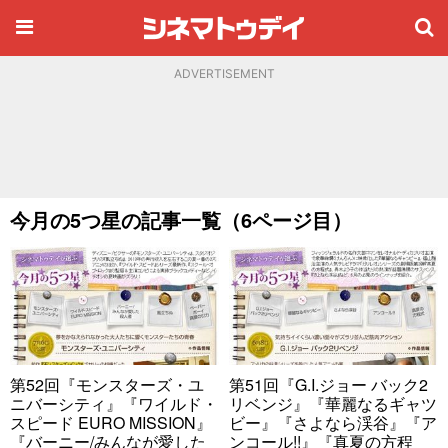
ADVERTISEMENT
今月の5つ星の記事一覧（6ページ目）
第52回『モンスターズ・ユ
第51回『G.I.ジョー バック2
ニバーシティ』『ワイルド・
リベンジ』『華麗なるギャツ
スピード EURO MISSION』
ビー』『さよなら渓谷』『ア
『バーニー/みんなが愛した
ンコール!!』『真夏の方程