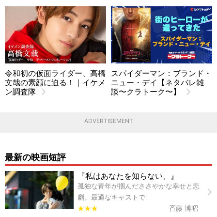
令和初の仮面ライダー、高橋
スパイダーマン：ブランド・
文哉の素顔に迫る！｜イケメ
ニュー・デイ【ネタバレ雑
ン調査隊
談〜クラトーク〜】
ADVERTISEMENT
最新の映画短評
『私はあなたを知らない、』
孤独な青年が掴んだささやかな幸せと悲
劇。最適なキャストで
★★★
斉藤 博昭