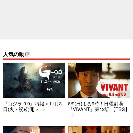
人気の動画
『ゴジラ-0.0』特報＜11月3
8/9(日)よる9時！日曜劇場
日(火・祝)公開＞
『VIVANT』第13話 【TBS】