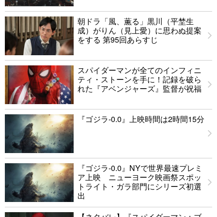
朝ドラ「風、薫る」黒川（平埜生
成）がりん（見上愛）に思わぬ提案
をする 第95回あらすじ
スパイダーマンが全てのインフィニ
ティ・ストーンを手に！記録を破ら
れた『アベンジャーズ』監督が祝福
『ゴジラ-0.0』上映時間は2時間15分
『ゴジラ-0.0』NYで世界最速プレミ
ア上映 ニューヨーク映画祭スポッ
トライト・ガラ部門にシリーズ初選
出
【ネタバレ】『スパイダーマン：ブ