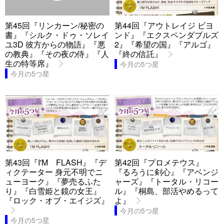
第45回『リンカーン/秘密の
第44回『アウトレイジ ビヨ
書』『シルク・ドゥ・ソレイ
ンド』『エクスペンダブルズ
ユ3D 彼方からの物語』『悪
2』『希望の国』『アルゴ』
の教典』『その夜の侍』『人
『終の信託』
生の特等席』
今月の5つ星
今月の5つ星
第43回『I'M FLASH』『デ
第42回『プロメテウス』
ィクテーター 身元不明でニ
『るろうに剣心』『アベンジ
ューヨーク』『夢売るふた
ャーズ』『トータル・リコー
り』『白雪姫と鏡の女王』
ル』『桐島、部活やめるって
『ロック・オブ・エイジズ』
よ』
今月の5つ星
今月の5つ星