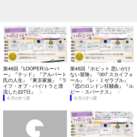
第46回『LOOPER/ルーパ
第45回『ホビット 思いがけ
ー』『テッド』『アルバート
ない冒険』『007 スカイフォ
氏の人生』『東京家族』『ラ
ール』『レ・ミゼラブル』
イフ・オブ・パイ/トラと漂
『恋のロンドン狂騒曲』『ル
流した227日』
ビー・スパークス』
今月の5つ星
今月の5つ星