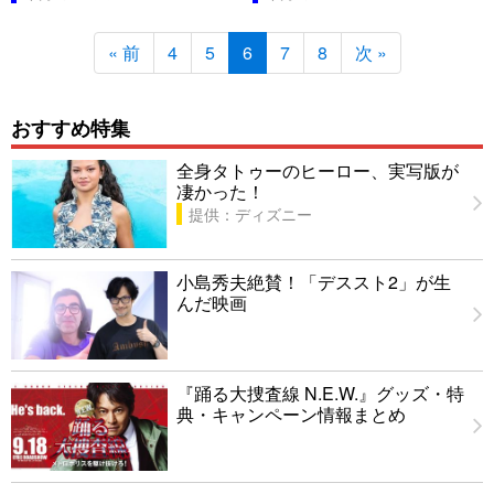
« 前
4
5
6
7
8
次 »
おすすめ特集
全身タトゥーのヒーロー、実写版が
凄かった！
提供：ディズニー
小島秀夫絶賛！「デススト2」が生
んだ映画
『踊る大捜査線 N.E.W.』グッズ・特
典・キャンペーン情報まとめ