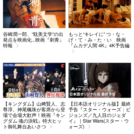
谷崎潤一郎、“耽美文学”の出
もっと“キレイに” つ・な・
発点を映画化...映画『刺青』
げ・て・み・た・い 映画
特報
『ムカデ人間 4K』4K予告編
【キングダム】山﨑賢人、志
【日本語オリジナル版】最終
尊淳、神尾楓珠が客席から登
予告『スター・ウォーズ：ビ
場で会場大歓声！映画『キン
ジョンズ／九人目のジェダ
グダム 魂の決戦』特大ヒッ
イ』｜Star Wars(スター・ウ
ト御礼舞台あいさつ
ォーズ)