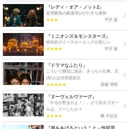
『レディ・オア・ノット2』
直球勝負の豪速球がひたすら痛快
★★★
平沢 薫
『ミニオンズ＆モンスターズ』
映画史のイースターエッグが楽しい
★★★★
平沢 薫
『ドラマなふたり』
こういう難役に挑み、きっちり仕事。主
演2人は信用度絶大
★★★★★
斉藤 博昭
『ヌーヴェルヴァーグ』
「やるか黙るかよ！」。さて若きゴダー
ルは、ドーしたか？
★★★★
轟 夕起夫
『声をあげるということ－性犯罪