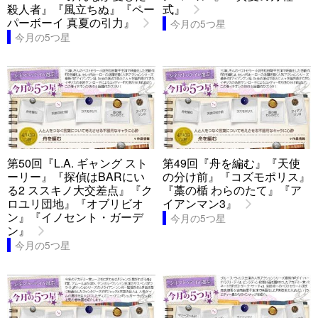
殺人者』『風立ちぬ』『ペー
式』
パーボーイ 真夏の引力』
今月の5つ星
今月の5つ星
第50回『L.A. ギャング スト
第49回『舟を編む』『天使
ーリー』『探偵はBARにい
の分け前』『コズモポリス』
る2 ススキノ大交差点』『ク
『藁の楯 わらのたて』『ア
ロユリ団地』『オブリビオ
イアンマン3』
ン』『イノセント・ガーデ
今月の5つ星
ン』
今月の5つ星