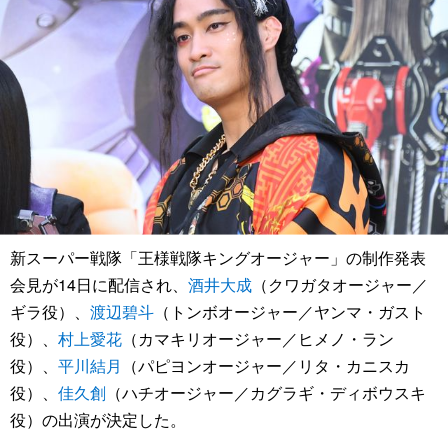
新スーパー戦隊「王様戦隊キングオージャー」の制作発表
会見が14日に配信され、
酒井大成
（クワガタオージャー／
ギラ役）、
渡辺碧斗
（トンボオージャー／ヤンマ・ガスト
役）、
村上愛花
（カマキリオージャー／ヒメノ・ラン
役）、
平川結月
（パピヨンオージャー／リタ・カニスカ
役）、
佳久創
（ハチオージャー／カグラギ・ディボウスキ
役）の出演が決定した。