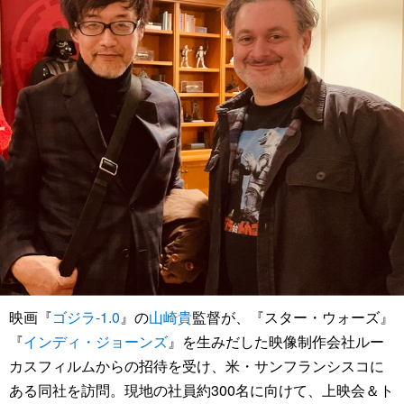
映画『
ゴジラ-1.0
』の
山崎貴
監督が、『スター・ウォーズ』
『
インディ・ジョーンズ
』を生みだした映像制作会社ルー
カスフィルムからの招待を受け、米・サンフランシスコに
ある同社を訪問。現地の社員約300名に向けて、上映会＆ト