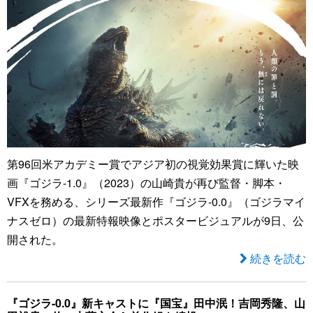
第96回米アカデミー賞でアジア初の視覚効果賞に輝いた映
画『ゴジラ-1.0』（2023）の山崎貴が再び監督・脚本・
VFXを務める、シリーズ最新作『ゴジラ-0.0』（ゴジラマイ
ナスゼロ）の最新特報映像とポスタービジュアルが9日、公
開された。
続きを読む
『ゴジラ-0.0』新キャストに『国宝』田中泯！吉岡秀隆、山