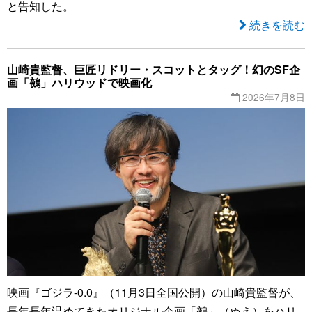
と告知した。
続きを読む
山崎貴監督、巨匠リドリー・スコットとタッグ！幻のSF企
画「鵺」ハリウッドで映画化
2026年7月8日
映画『ゴジラ-0.0』（11月3日全国公開）の山崎貴監督が、
長年長年温めてきたオリジナル企画「鵺」（ぬえ）をハリ