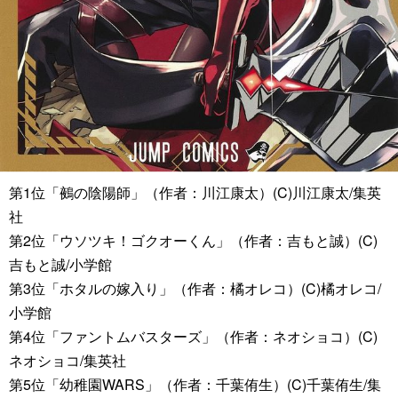
第1位「鵺の陰陽師」（作者：川江康太）(C)川江康太/集英
社
第2位「ウソツキ！ゴクオーくん」（作者：吉もと誠）(C)
吉もと誠/小学館
第3位「ホタルの嫁入り」（作者：橘オレコ）(C)橘オレコ/
小学館
第4位「ファントムバスターズ」（作者：ネオショコ）(C)
ネオショコ/集英社
第5位「幼稚園WARS」（作者：千葉侑生）(C)千葉侑生/集