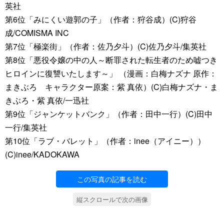
英社
第6位「みにくい遊郭の子」（作者：狩谷成）(C)狩谷
成/COMISMA INC
第7位「極楽街」（作者：佐乃夕斗）(C)佐乃夕斗/集英社
第8位「悪役令嬢の中の人～断罪された転生者のため嘘つき
ヒロインに復讐いたします～」 （漫画：白梅ナズナ 原作：
まきぶろ キャラクター原案：紫 真依）(C)白梅ナズナ・ま
きぶろ・紫 真依/一迅社
第9位「ジャンケットバンク」（作者：田中一行）(C)田中
一行/集英社
第10位「ラブ・バレット」（作者：inee（アイニー））
(C)inee/KADOKAWA
この写真の記事を読む
縦スクロールで次の画像