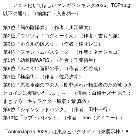
「アニメ化してほしいマンガランキング2025」TOP10は
以下の通り。（編集部・入倉功一）
第1位「鵺の陰陽師」（作者：川江康太）
第2位「ウソツキ！ゴクオーくん」（作者：吉もと誠）
第3位「ホタルの嫁入り」（作者：橘オレコ）
第4位「ファントムバスターズ」（作者：ネオショコ）
第5位「幼稚園WARS」（作者：千葉侑生）
第6位「みにくい遊郭の子」（作者：狩谷成）
第7位「極楽街」（作者：佐乃夕斗）
第8位「悪役令嬢の中の人～断罪された転生者のため嘘つき
ヒロインに復讐いたします～」 （漫画：白梅ナズナ 原作：
まきぶろ キャラクター原案：紫 真依）
第9位「ジャンケットバンク」（作者：田中一行）
第10位「ラブ・バレット」（作者：inee（アイニー））
「AnimeJapan 2025」は東京ビッグサイト（東展示棟 1-8