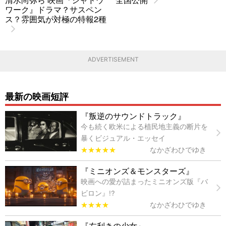
ワーク』ドラマ？サスペン
ス？雰囲気が対極の特報2種
ADVERTISEMENT
最新の映画短評
『叛逆のサウンドトラック』
今も続く欧米による植民地主義の断片を
暴くビジュアル・エッセイ
★★★★★
なかざわひでゆき
『ミニオンズ＆モンスターズ』
映画への愛が詰まったミニオンズ版『バ
ビロン』!?
★★★★
なかざわひでゆき
『左利きの少女』