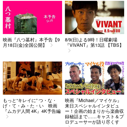
映画『八つ墓村』本予告【9
8/9(日)よる9時！日曜劇場
月18日(金)全国公開】
『VIVANT』第13話 【TBS】
もっと“キレイに” つ・な・
映画『Michael／マイケル』
げ・て・み・た・い 映画
来日スペシャルインタビュ
『ムカデ人間 4K』4K予告編
ー！企画の始まりから楽曲収
録秘話まで……キャスト＆プ
ロデューサーが語り尽くす