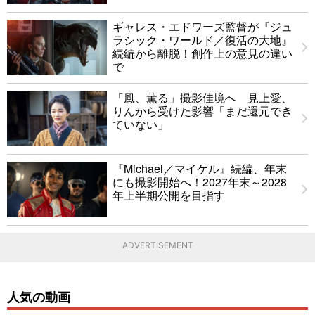
ギャレス・エドワーズ監督が『ジュ
ラシック・ワールド／復活の大地』
続編から離脱！創作上の意見の違い
で
「風、薫る」撮影佳境へ 見上愛、
りんから受けた影響「まだ還元でき
ていない」
『Michael／マイケル』続編、年末
にも撮影開始へ！2027年末～2028
年上半期公開を目指す
ADVERTISEMENT
人気の動画