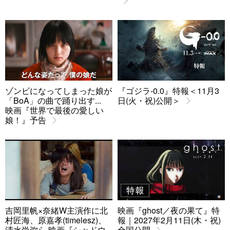
ゾンビになってしまった娘が
『ゴジラ-0.0』特報＜11月3
「BoA」の曲で踊り出す...
日(火・祝)公開＞
映画『世界で最後の愛しい
娘！』予告
吉岡里帆×奈緒W主演作に北
映画『ghost／夜の果て』特
村匠海、原嘉孝(timelesz)、
報｜2027年2月11日(木・祝)
清水尚弥ら 映画『シャドウ
全国公開