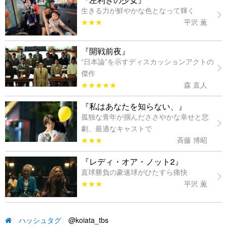
生きる力が鮮やかな色となって輝く
★★★
平沢 薫
『開戦前夜』
“日本論”を示すディスカッションアクトの
傑作
★★★★★
森 直人
『私はあなたを知らない、』
孤独な青年が掴んだささやかな幸せと悲
劇。最適なキャストで
★★★
斉藤 博昭
『レディ・オア・ノット2』
直球勝負の豪速球がひたすら痛快
★★★
平沢 薫
ハッシュタグ
@koiata_tbs