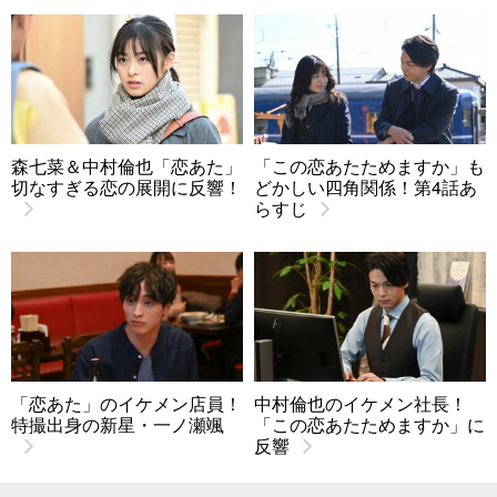
森七菜＆中村倫也「恋あた」
「この恋あたためますか」も
切なすぎる恋の展開に反響！
どかしい四角関係！第4話あ
らすじ
「恋あた」のイケメン店員！
中村倫也のイケメン社長！
特撮出身の新星・一ノ瀬颯
「この恋あたためますか」に
反響