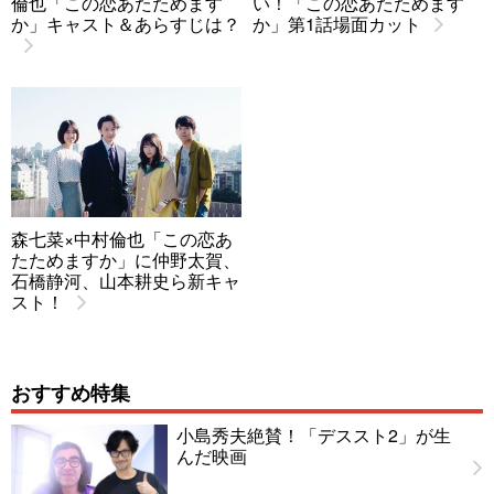
倫也「この恋あたためます
い！「この恋あたためます
か」キャスト＆あらすじは？
か」第1話場面カット
森七菜×中村倫也「この恋あ
たためますか」に仲野太賀、
石橋静河、山本耕史ら新キャ
スト！
おすすめ特集
小島秀夫絶賛！「デススト2」が生
んだ映画