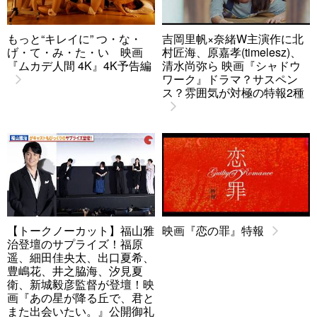
もっと“キレイに” つ・な・
吉岡里帆×奈緒W主演作に北
げ・て・み・た・い 映画
村匠海、原嘉孝(timelesz)、
『ムカデ人間 4K』4K予告編
清水尚弥ら 映画『シャドウ
ワーク』ドラマ？サスペン
ス？雰囲気が対極の特報2種
【トークノーカット】福山雅
映画『恋の罪』特報
治登壇のサプライズ！福原
遥、細田佳央太、出口夏希、
豊嶋花、井之脇海、汐見夏
衛、新城毅彦監督が登壇！映
画『あの星が降る丘で、君と
また出会いたい。』公開御礼