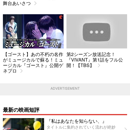
舞台あいさつ
【ゴースト】あの不朽の名作
第2シーズン放送記念！
がミュージカルで蘇る！ミュ
『VIVANT』第1話をフル公
ージカル『ゴースト』公開ゲ
開！【TBS】
ネプロ
ADVERTISEMENT
最新の映画短評
『私はあなたを知らない、』
タイトルに集約されていく流れが絶妙