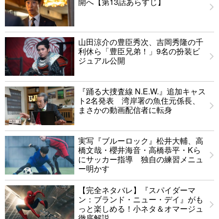
開へ【第13話あらすじ】
山田涼介の豊臣秀次、吉岡秀隆の千
利休ら「豊臣兄弟！」9名の扮装ビ
ジュアル公開
『踊る大捜査線 N.E.W.』追加キャス
ト2名発表 湾岸署の魚住元係長、
まさかの動画配信者に転身
実写『ブルーロック』松井大輔、高
橋文哉・櫻井海音・高橋恭平・Kら
にサッカー指導 独自の練習メニュ
ー明かす
【完全ネタバレ】『スパイダーマ
ン：ブランド・ニュー・デイ』がも
っと楽しめる！小ネタ＆オマージュ
徹底解説