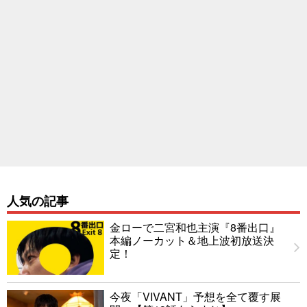
人気の記事
金ローで二宮和也主演『8番出口』
本編ノーカット＆地上波初放送決
定！
今夜「VIVANT」予想を全て覆す展