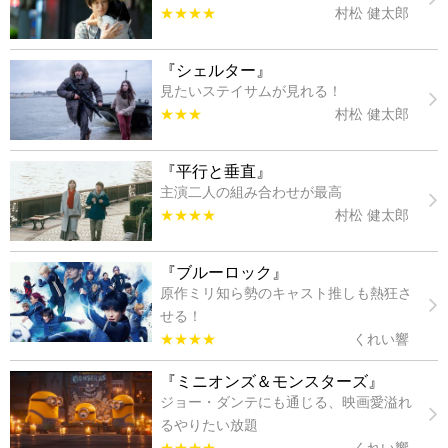
★★★★
村松 健太郎
『シェルター』
見たいステイサムが見れる！
★★★
村松 健太郎
『平行と垂直』
主演二人の組み合わせが最高
★★★★
村松 健太郎
『ブルーロック』
原作ミリ知ら勢のキャスト推しも熱狂さ
せる！
★★★★
くれい響
『ミニオンズ＆モンスターズ』
ジョー・ダンテにも通じる、映画愛溢れ
るやりたい放題
★★★★
くれい響