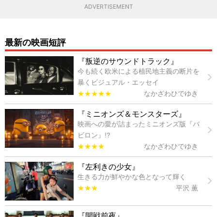
ADVERTISEMENT
最新の映画短評
『叛逆のサウンドトラック』
今も続く欧米による植民地主義の断片を
暴くビジュアル・エッセイ
★★★★★
なかざわひでゆき
『ミニオンズ＆モンスターズ』
映画への愛が詰まったミニオンズ版『バ
ビロン』!?
★★★★
なかざわひでゆき
『左利きの少女』
生きる力が鮮やかな色となって輝く
★★★
平沢 薫
『開戦前夜』