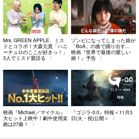
Mrs. GREEN APPLE、ミス
ゾンビになってしまった娘が
ドとコラボ！大森元貴「ハニ
「BoA」の曲で踊り出す...
ーチュロのここが好きっ！」
映画『世界で最後の愛しい
3人でミスド愛語る
娘！』予告
映画『Michael／マイケル』
『ゴジラ-0.0』特報＜11月3
大ヒット上映中！劇中使用楽
日(火・祝)公開＞
曲は27曲！