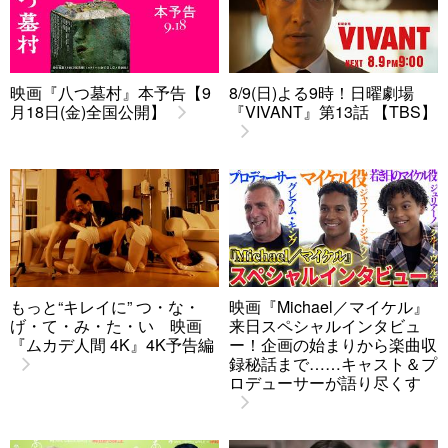
映画『八つ墓村』本予告【9
8/9(日)よる9時！日曜劇場
月18日(金)全国公開】
『VIVANT』第13話 【TBS】
もっと“キレイに” つ・な・
映画『Michael／マイケル』
げ・て・み・た・い 映画
来日スペシャルインタビュ
『ムカデ人間 4K』4K予告編
ー！企画の始まりから楽曲収
録秘話まで……キャスト＆プ
ロデューサーが語り尽くす