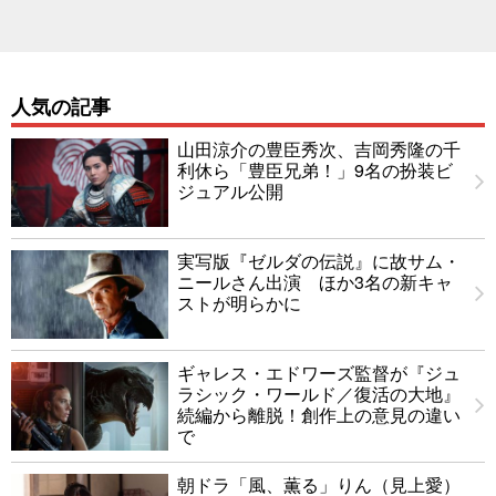
人気の記事
山田涼介の豊臣秀次、吉岡秀隆の千
利休ら「豊臣兄弟！」9名の扮装ビ
ジュアル公開
実写版『ゼルダの伝説』に故サム・
ニールさん出演 ほか3名の新キャ
ストが明らかに
ギャレス・エドワーズ監督が『ジュ
ラシック・ワールド／復活の大地』
続編から離脱！創作上の意見の違い
で
朝ドラ「風、薫る」りん（見上愛）