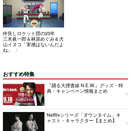
仲良しロケット団の20年
三木眞一郎＆林原めぐみ＆犬
山イヌコ「実感はないんだよ
ね」
おすすめ特集
『踊る大捜査線 N.E.W.』グッズ・特
典・キャンペーン情報まとめ
Netflixシリーズ「ダウンタイム」キ
ャスト・キャラクター【まとめ】