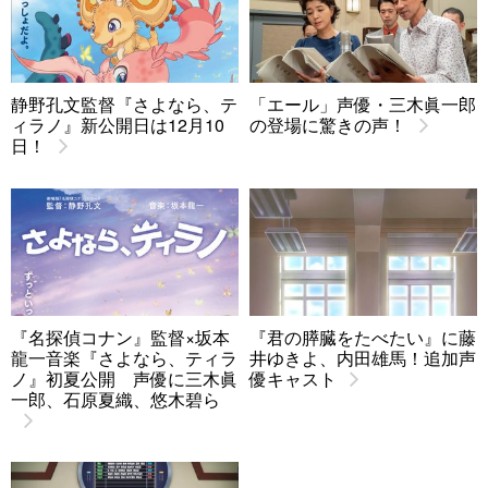
静野孔文監督『さよなら、テ
「エール」声優・三木眞一郎
ィラノ』新公開日は12月10
の登場に驚きの声！
日！
『名探偵コナン』監督×坂本
『君の膵臓をたべたい』に藤
龍一音楽『さよなら、ティラ
井ゆきよ、内田雄馬！追加声
ノ』初夏公開 声優に三木眞
優キャスト
一郎、石原夏織、悠木碧ら