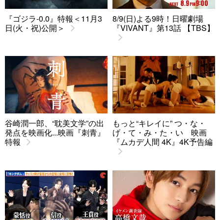
『ゴジラ-0.0』特報＜11月3
8/9(日)よる9時！日曜劇場
日(火・祝)公開＞
『VIVANT』第13話 【TBS】
谷崎潤一郎、“耽美文学”の出
もっと“キレイに” つ・な・
発点を映画化...映画『刺青』
げ・て・み・た・い 映画
特報
『ムカデ人間 4K』4K予告編