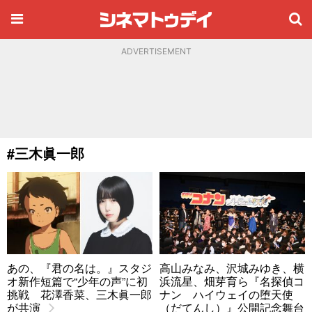
ADVERTISEMENT
#三木眞一郎
あの、『君の名は。』スタジ
高山みなみ、沢城みゆき、横
オ新作短篇で“少年の声”に初
浜流星、畑芽育ら『名探偵コ
挑戦 花澤香菜、三木眞一郎
ナン ハイウェイの堕天使
が共演
（だてんし）』公開記念舞台