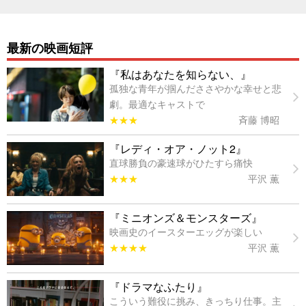
最新の映画短評
『私はあなたを知らない、』
孤独な青年が掴んだささやかな幸せと悲
劇。最適なキャストで
★★★
斉藤 博昭
『レディ・オア・ノット2』
直球勝負の豪速球がひたすら痛快
★★★
平沢 薫
『ミニオンズ＆モンスターズ』
映画史のイースターエッグが楽しい
★★★★
平沢 薫
『ドラマなふたり』
こういう難役に挑み、きっちり仕事。主