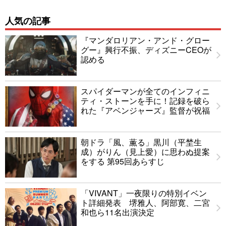
人気の記事
『マンダロリアン・アンド・グロー
グー』興行不振、ディズニーCEOが
認める
スパイダーマンが全てのインフィニ
ティ・ストーンを手に！記録を破ら
れた『アベンジャーズ』監督が祝福
朝ドラ「風、薫る」黒川（平埜生
成）がりん（見上愛）に思わぬ提案
をする 第95回あらすじ
「VIVANT」一夜限りの特別イベン
ト詳細発表 堺雅人、阿部寛、二宮
和也ら11名出演決定