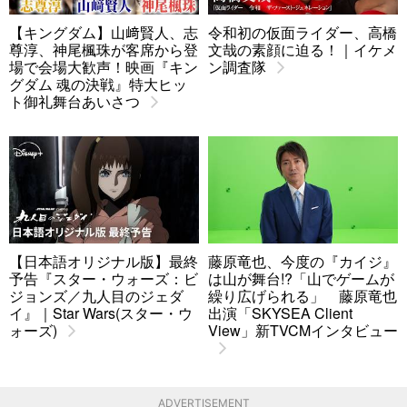
【キングダム】山﨑賢人、志
令和初の仮面ライダー、高橋
尊淳、神尾楓珠が客席から登
文哉の素顔に迫る！｜イケメ
場で会場大歓声！映画『キン
ン調査隊
グダム 魂の決戦』特大ヒッ
ト御礼舞台あいさつ
【日本語オリジナル版】最終
藤原竜也、今度の『カイジ』
予告『スター・ウォーズ：ビ
は山が舞台!?「山でゲームが
ジョンズ／九人目のジェダ
繰り広げられる」 藤原竜也
イ』｜Star Wars(スター・ウ
出演「SKYSEA Client
ォーズ)
View」新TVCMインタビュー
ADVERTISEMENT