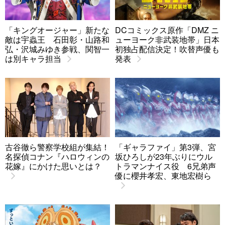
「キングオージャー」新たな
DCコミックス原作「DMZ ニ
敵は宇蟲王 石田彰・山路和
ューヨーク非武装地帯」日本
弘・沢城みゆき参戦、関智一
初独占配信決定！吹替声優も
は別キャラ担当
発表
古谷徹ら警察学校組が集結！
「ギャラファイ」第3弾、宮
名探偵コナン『ハロウィンの
坂ひろしが23年ぶりにウル
花嫁』にかけた思いとは？
トラマンナイス役 6兄弟声
優に櫻井孝宏、東地宏樹ら