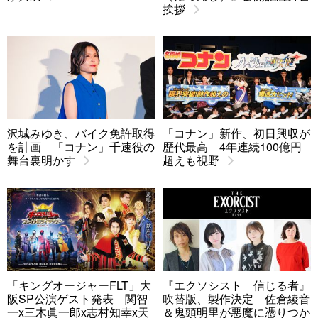
挨拶
沢城みゆき、バイク免許取得
「コナン」新作、初日興収が
を計画 「コナン」千速役の
歴代最高 4年連続100億円
舞台裏明かす
超えも視野
「キングオージャーFLT」大
『エクソシスト 信じる者』
阪SP公演ゲスト発表 関智
吹替版、製作決定 佐倉綾音
一x三木眞一郎x志村知幸x天
＆鬼頭明里が悪魔に憑りつか