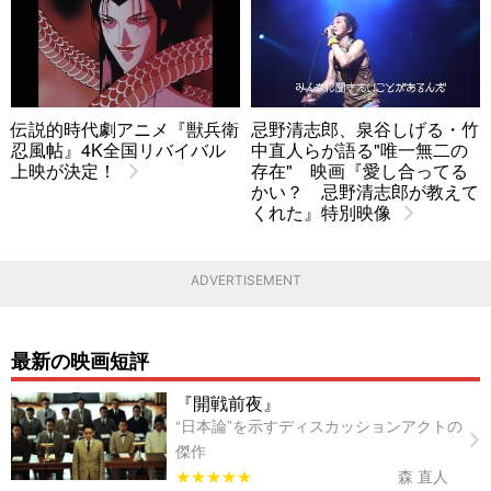
伝説的時代劇アニメ『獣兵衛
忌野清志郎、泉谷しげる・竹
忍風帖』4K全国リバイバル
中直人らが語る"唯一無二の
上映が決定！
存在" 映画『愛し合ってる
かい？ 忌野清志郎が教えて
くれた』特別映像
ADVERTISEMENT
最新の映画短評
『開戦前夜』
“日本論”を示すディスカッションアクトの
傑作
★★★★★
森 直人