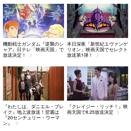
機動戦士ガンダム『逆襲のシ
本日深夜「新世紀エヴァンゲ
ャア』日テレ「映画天国」で
リオン」映画天国でセレクト
放送決定！
放送第1弾！
『わたしは、ダニエル・ブレ
『クレイジー・リッチ！』映
イク』地上波放送！翌週は
画天国で8.25放送決定
『20センチュリー・ウーマ
ン』