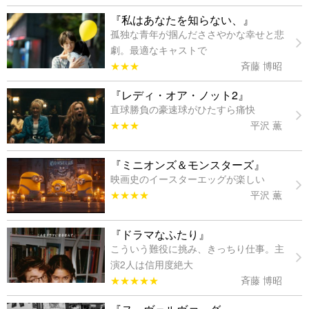
『私はあなたを知らない、』
孤独な青年が掴んだささやかな幸せと悲
劇。最適なキャストで
★★★
斉藤 博昭
『レディ・オア・ノット2』
直球勝負の豪速球がひたすら痛快
★★★
平沢 薫
『ミニオンズ＆モンスターズ』
映画史のイースターエッグが楽しい
★★★★
平沢 薫
『ドラマなふたり』
こういう難役に挑み、きっちり仕事。主
演2人は信用度絶大
★★★★★
斉藤 博昭