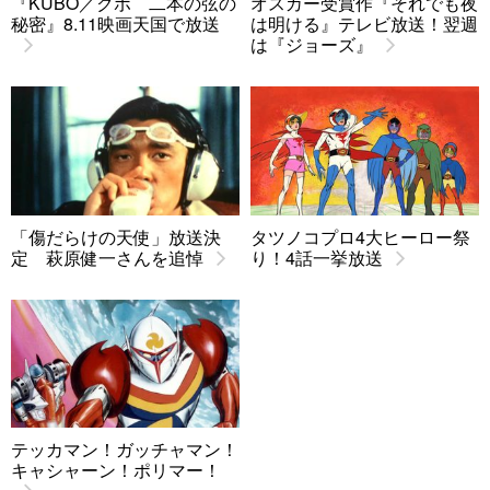
『KUBO／クボ 二本の弦の
オスカー受賞作『それでも夜
秘密』8.11映画天国で放送
は明ける』テレビ放送！翌週
は『ジョーズ』
「傷だらけの天使」放送決
タツノコプロ4大ヒーロー祭
定 萩原健一さんを追悼
り！4話一挙放送
テッカマン！ガッチャマン！
キャシャーン！ポリマー！