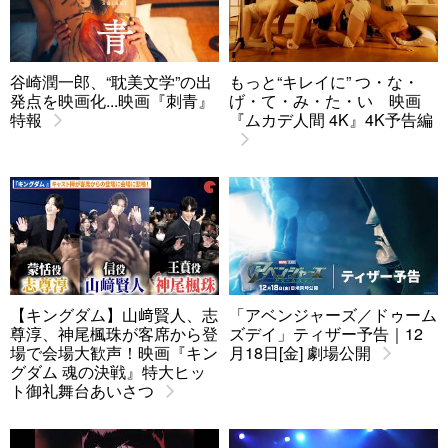
谷崎潤一郎、“耽美文学”の出
もっと“キレイに” つ・な・
発点を映画化...映画『刺青』
げ・て・み・た・い 映画
特報
『ムカデ人間 4K』4K予告編
【キングダム】山﨑賢人、志
「アベンジャーズ／ドゥーム
尊淳、神尾楓珠が客席から登
ズデイ」ティザー予告｜12
場で会場大歓声！映画『キン
月18日[金] 劇場公開
グダム 魂の決戦』特大ヒッ
ト御礼舞台あいさつ