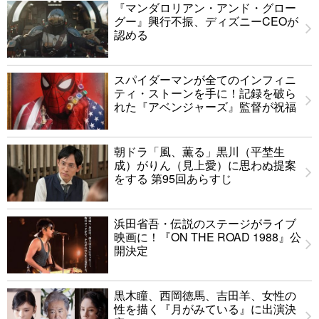
『マンダロリアン・アンド・グロー
グー』興行不振、ディズニーCEOが
認める
スパイダーマンが全てのインフィニ
ティ・ストーンを手に！記録を破ら
れた『アベンジャーズ』監督が祝福
朝ドラ「風、薫る」黒川（平埜生
成）がりん（見上愛）に思わぬ提案
をする 第95回あらすじ
浜田省吾・伝説のステージがライブ
映画に！『ON THE ROAD 1988』公
開決定
黒木瞳、西岡徳馬、吉田羊、女性の
性を描く『月がみている』に出演決