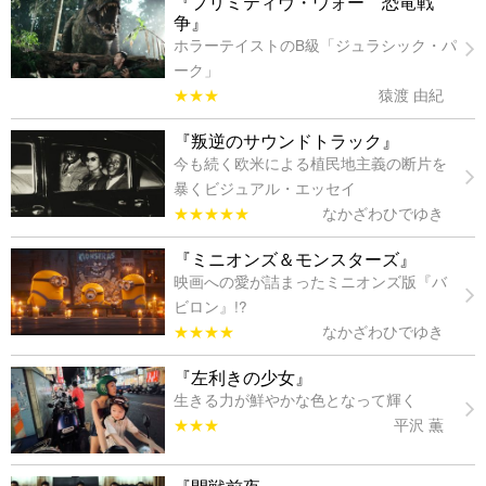
『プリミティヴ・ウォー 恐竜戦
争』
ホラーテイストのB級「ジュラシック・パ
ーク」
★★★
猿渡 由紀
『叛逆のサウンドトラック』
今も続く欧米による植民地主義の断片を
暴くビジュアル・エッセイ
★★★★★
なかざわひでゆき
『ミニオンズ＆モンスターズ』
映画への愛が詰まったミニオンズ版『バ
ビロン』!?
★★★★
なかざわひでゆき
『左利きの少女』
生きる力が鮮やかな色となって輝く
★★★
平沢 薫