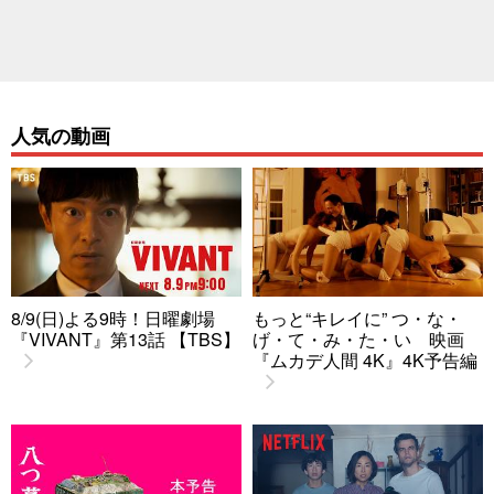
人気の動画
8/9(日)よる9時！日曜劇場
もっと“キレイに” つ・な・
『VIVANT』第13話 【TBS】
げ・て・み・た・い 映画
『ムカデ人間 4K』4K予告編