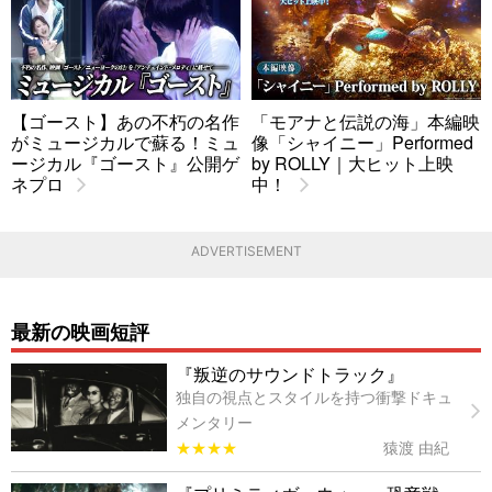
【ゴースト】あの不朽の名作
「モアナと伝説の海」本編映
がミュージカルで蘇る！ミュ
像「シャイニー」Performed
ージカル『ゴースト』公開ゲ
by ROLLY｜大ヒット上映
ネプロ
中！
ADVERTISEMENT
最新の映画短評
『叛逆のサウンドトラック』
独自の視点とスタイルを持つ衝撃ドキュ
メンタリー
★★★★
猿渡 由紀