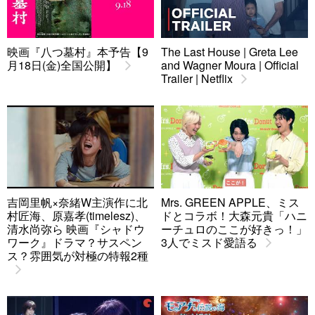
映画『八つ墓村』本予告【9
The Last House | Greta Lee
月18日(金)全国公開】
and Wagner Moura | Official
Trailer | Netflix
吉岡里帆×奈緒W主演作に北
Mrs. GREEN APPLE、ミス
村匠海、原嘉孝(timelesz)、
ドとコラボ！大森元貴「ハニ
清水尚弥ら 映画『シャドウ
ーチュロのここが好きっ！」
ワーク』ドラマ？サスペン
3人でミスド愛語る
ス？雰囲気が対極の特報2種