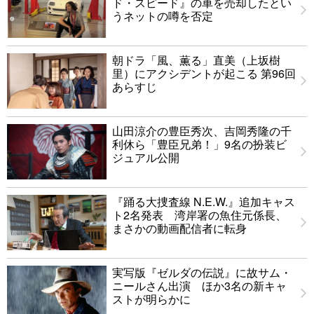
ド・スピード』の車を売却したとい
うネットの噂を否定
朝ドラ「風、薫る」直美（上坂樹
里）にアクシデントが起こる 第96回
あらすじ
山田涼介の豊臣秀次、吉岡秀隆の千
利休ら「豊臣兄弟！」9名の扮装ビ
ジュアル公開
『踊る大捜査線 N.E.W.』追加キャス
ト2名発表 湾岸署の魚住元係長、
まさかの動画配信者に転身
実写版『ゼルダの伝説』に故サム・
ニールさん出演 ほか3名の新キャ
ストが明らかに