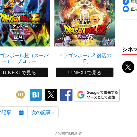
年収
正
シネ
ゴンボール超（スーパ
ドラゴンボールZ 復活の
ー） ブロリー
「F」
U-NEXTで見る
U-NEXTで見る
の記事
次の記事 »
ADVERTISEMENT