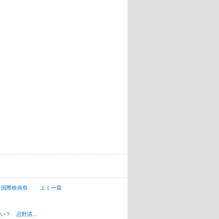
ン国際映画祭
エミー賞
？ 忌野清...