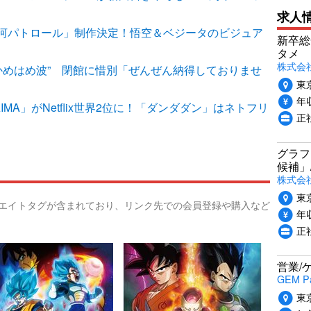
求人
河パトロール」制作決定！悟空＆ベジータのビジュア
新卒総
タメ
株式会社P
“かめはめ波” 閉館に惜別「ぜんぜん納得しておりませ
東
年収
MA」がNetflix世界2位に！「ダンダダン」はネトフリ
正
グラフ
候補」
株式会社
東
リエイトタグが含まれており、リンク先での会員登録や購入など
年収
正
営業/
GEM P
東