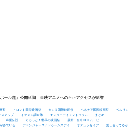
ボール超』公開延期 東映アニメへの不正アクセスが影響
画祭
トロント国際映画祭
カンヌ国際映画祭
ベネチア国際映画祭
ベルリ
ーズアップ
イケメン調査隊
エンターテイメントコラム
まとめ
声優伝説
ぐるっと！世界の映画祭
最新！全米HOTムービー
がみている
アベンジャーズ／ドゥームズデイ
オデュッセイア
愛し合ってるかい