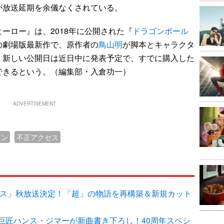
が放送延期を余儀なくされている。
ロー』は、2018年に公開された『
ドラゴンボール
の劇場版最新作で、原作者の
鳥山明
が脚本とキャラクタ
、新しい公開日は近日中に発表予定で、すでに購入した
できるという。（編集部・入倉功一）
ADVERTISEMENT
ョン
不正アクセス
ルス」秋放送決定！「超」の物語を再構築＆新規カット
巨匠ハンス・ジマーが新曲書き下ろし！40周年スペシ