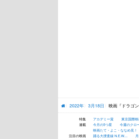
2022年
3月18日
映画『ドラゴン
特集
アカデミー賞
東京国際映
連載
今月の5つ星
今週のクロ
映画たて・よこ・ななめ見！
注目の映画
踊る大捜査線 N.E.W....
月