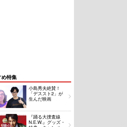
すめ特集
小島秀夫絶賛！
「デススト2」が
生んだ映画
『踊る大捜査線
N.E.W.』グッズ・