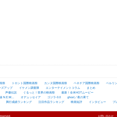
画祭
トロント国際映画祭
カンヌ国際映画祭
ベネチア国際映画祭
ベルリ
ーズアップ
イケメン調査隊
エンターテイメントコラム
まとめ
声優伝説
ぐるっと！世界の映画祭
最新！全米HOTムービー
.E.W....
オデュッセイア
ゴジラ-0.0
ghost／夜の果て
興行成績ランキング
注目作品ランキング
映画短評
インタビュー
プ
reserved.
お問い合わせ