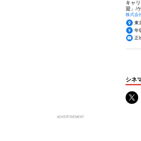
キャリ
迎」/
株式会
東
年収
正
シネ
ADVERTISEMENT