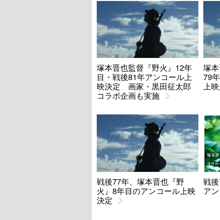
塚本晋也監督『野火』12年
塚本
目・戦後81年アンコール上
79
映決定 画家・黒田征太郎
上映
コラボ企画も実施
戦後77年、塚本晋也『野
戦後
火』8年目のアンコール上映
アン
決定