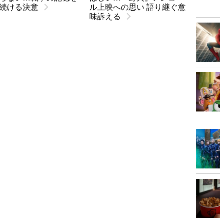
続ける決意
ル上映への思い 語り継ぐ意
味訴える