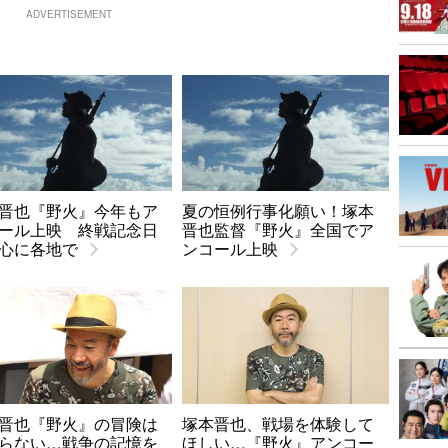
ADVERTISEMENT
晋也『野火』今年もア
夏の恒例行事化願い！塚本
ール上映 終戦記念日
晋也監督『野火』全国でア
心に各地で
ンコール上映
晋也『野火』の冒険は
塚本晋也、戦場を体験して
らない…戦争の記憶を
ほしい…『野火』アンコー