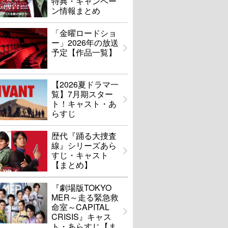
特典・キャンペー
ン情報まとめ
「金曜ロードショ
ー」2026年の放送
予定【作品一覧】
【2026夏ドラマ一
覧】7月期スター
ト！キャスト・あ
らすじ
歴代『踊る大捜査
線』シリーズあら
すじ・キャスト
【まとめ】
『劇場版TOKYO
MER～走る緊急救
命室～CAPITAL
CRISIS』キャス
ト・あらすじ【ま