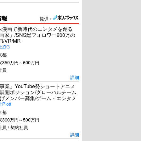
情報
提供：
I×漫画で新時代のエンタメを創る
漫画家」/SNS総フォロワー200万の
R/VR/MR
ZIG
京都
350万円～600万円
社員
詳細
事業」YouTube発ショートアニメ
展開ポジション/グローバルチーム
げメンバー募集/ゲーム・エンタメ
lott
京都
360万円～500万円
員 / 契約社員
詳細