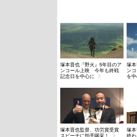
塚本晋也『野火』5年目のア
塚本
ンコール上映 今年も終戦
ンコ
記念日を中心に
を中
塚本晋也監督、功労賞受賞
塚本
スピーチに拍手喝采！
終わ