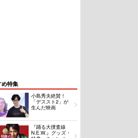
すめ特集
小島秀夫絶賛！
「デススト2」が
生んだ映画
『踊る大捜査線
N.E.W.』グッズ・