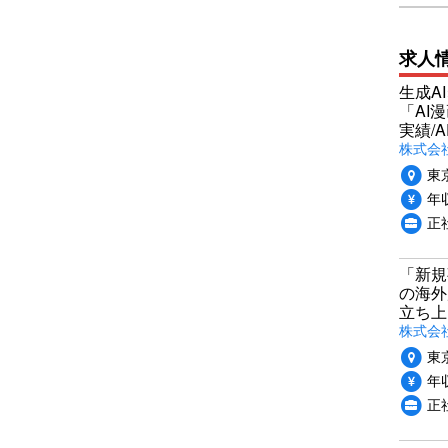
求人
生成A
「AI
実績/A
株式会社
東
年収
正
「新規
の海外
立ち上
株式会社P
東
年収
正社