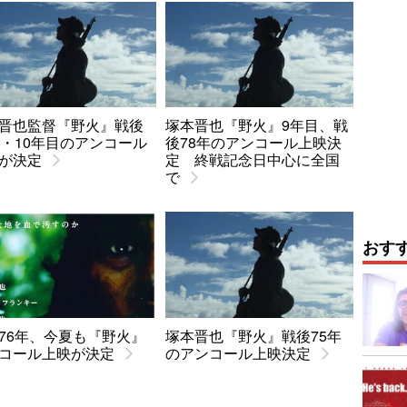
晋也監督『野火』戦後
塚本晋也『野火』9年目、戦
年・10年目のアンコール
後78年のアンコール上映決
が決定
定 終戦記念日中心に全国
で
おす
76年、今夏も『野火』
塚本晋也『野火』戦後75年
コール上映が決定
のアンコール上映決定