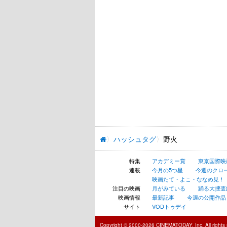
ハッシュタグ
野火
特集
アカデミー賞
東京国際映
連載
今月の5つ星
今週のクロ
映画たて・よこ・ななめ見！
注目の映画
月がみている
踊る大捜査線 N
映画情報
最新記事
今週の公開作品
サイト
VODトゥデイ
Copyright © 2000-2026 CINEMATODAY, Inc. All rights 