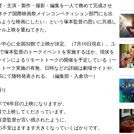
督・主演・製作・撮影・編集を一人で務めて完成させ
ベネチア国際映画祭メインコンペティション部門にも出
るような映画にしたい」という塚本監督の思いに共感し
ール上映を重ねてきた。
心に全国32館で上映が決定。（7月10日現在）。ユ
館で塚本監督のトークイベントを実施するほか、現状を
ラインによるリモートトークの開催を予定している（一
トトーク実施の有無、日時などの詳細は劇場サイトや、
Sにて随時発表される。（編集部・入倉功一）
通り
年で6年目の上映になりますが、
場で上映してくださっています。
宣彦監督が言い残されたように、
の不安はますます大きくなっていくばかりです。