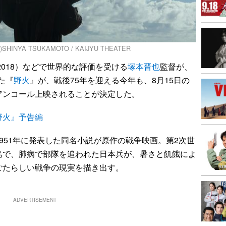
YA TSUKAMOTO / KAIJYU THEATER
2018）などで世界的な評価を受ける
塚本晋也
監督が、
た『
野火
』が、戦後75年を迎える今年も、8月15日の
アンコール上映されることが決定した。
野火』予告編
1951年に発表した同名小説が原作の戦争映画。第2次世
島で、肺病で部隊を追われた日本兵が、暑さと飢餓によ
ごたらしい戦争の現実を描き出す。
ADVERTISEMENT