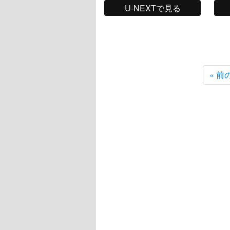
U-NEXTで見る
« 前