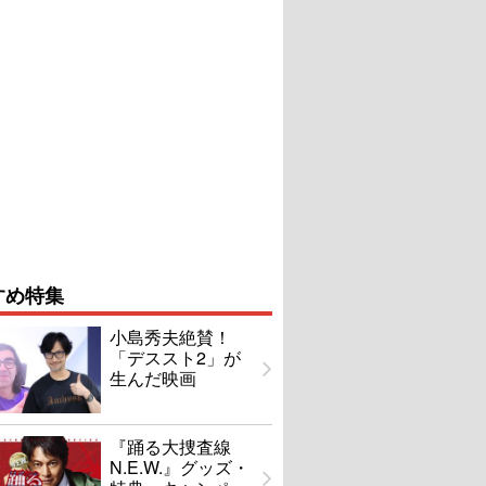
すめ特集
小島秀夫絶賛！
「デススト2」が
生んだ映画
『踊る大捜査線
N.E.W.』グッズ・