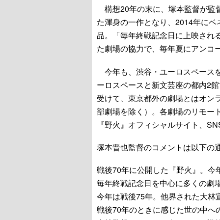
構想20年の末に、塚本監督が監
た渾身の一作となり、2014年に
品。「毎年終戦記念日に上映され
た劇場の協力で、毎年夏にアンコ
今年も、渋谷・ユーロスペースを中
ーロスペースと新文芸座の都内2
受けて、東京都外の劇場とはオン
部劇場を除く）。各劇場のリモー
『野火』オフィシャルサイト、SN
塚本晋也監督のコメントは以下の
戦後70年に公開した『野火』。今
毎年終戦記念日を中心に多くの劇
今年は戦後75年。他界された大林
戦後70年のときに感じた世の中へ