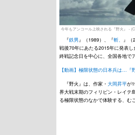
今年もアンコール上映される『野火』 - (C)SHIN
『
鉄男
』（1989）、『
斬、
』（
戦後70年にあたる2015年に発表し
終戦記念日を中心に、全国各地で
【動画】極限状態の日本兵は…『
『野火』は、作家・
大岡昇平
が
界大戦末期のフィリピン・レイテ
る極限状態のなかで体験する、む