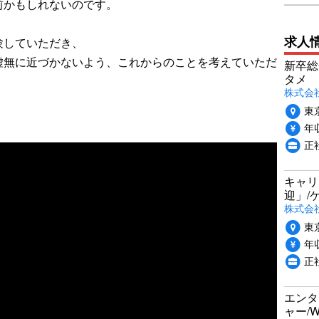
前かもしれないのです。
求人
験していただき、
虚無に近づかないよう、これからのことを考えていただ
新卒総
タメ
株式会社P
東
年収
正
キャリ
迎」/
株式会
東
年収
正
エンタ
ャー/