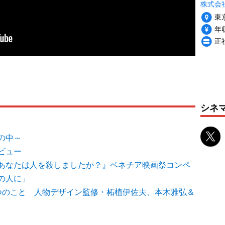
株式会社i
東
年収
正
シネ
の中～
ビュー
あなたは人を殺しましたか？』ベネチア映画祭コンペ
の人に」
つのこと 人物デザイン監修・柘植伊佐夫、本木雅弘＆