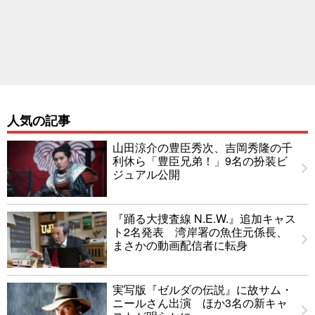
人気の記事
山田涼介の豊臣秀次、吉岡秀隆の千
利休ら「豊臣兄弟！」9名の扮装ビ
ジュアル公開
『踊る大捜査線 N.E.W.』追加キャス
ト2名発表 湾岸署の魚住元係長、
まさかの動画配信者に転身
実写版『ゼルダの伝説』に故サム・
ニールさん出演 ほか3名の新キャ