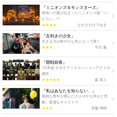
『ミニオンズ＆モンスターズ』
映画への愛が詰まったミニオンズ版『バ
ビロン』!?
★★★★
なかざわひでゆき
『左利きの少女』
生きる力が鮮やかな色となって輝く
★★★
平沢 薫
『開戦前夜』
“日本論”を示すディスカッションアクトの
傑作
★★★★★
森 直人
『私はあなたを知らない、』
孤独な青年が掴んだささやかな幸せと悲
劇。最適なキャストで
★★★
斉藤 博昭