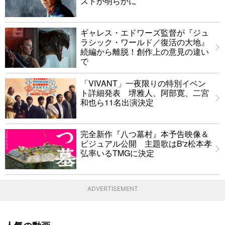
ストが明らかに
ギャレス・エドワーズ監督が『ジュ
ラシック・ワールド／復活の大地』
続編から離脱！創作上の意見の違い
で
「VIVANT」一夜限りの特別イベン
ト詳細発表 堺雅人、阿部寛、二宮
和也ら11名出演決定
完全新作『八つ墓村』本予告映像＆
ビジュアル公開 主題歌はB'z松本孝
弘率いるTMGに決定
ADVERTISEMENT