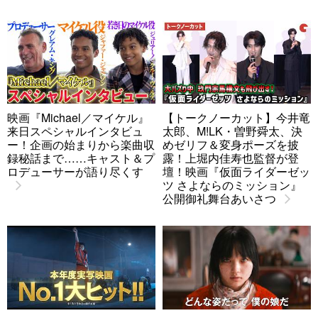
映画『Michael／マイケル』
【トークノーカット】今井竜
来日スペシャルインタビュ
太郎、M!LK・曽野舜太、決
ー！企画の始まりから楽曲収
めゼリフ＆変身ポーズを披
録秘話まで……キャスト＆プ
露！上堀内佳寿也監督が登
ロデューサーが語り尽くす
壇！映画『仮面ライダーゼッ
ツ さよならのミッション』
公開御礼舞台あいさつ