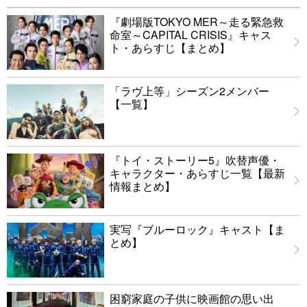
『劇場版TOKYO MER～走る緊急救
命室～CAPITAL CRISIS』キャス
ト・あらすじ【まとめ】
「ラヴ上等」シーズン2メンバー
【一覧】
『トイ・ストーリー5』吹替声優・
キャラクター・あらすじ一覧【最新
情報まとめ】
実写『ブルーロック』キャスト【ま
とめ】
困窮家庭の子供に映画館の思い出