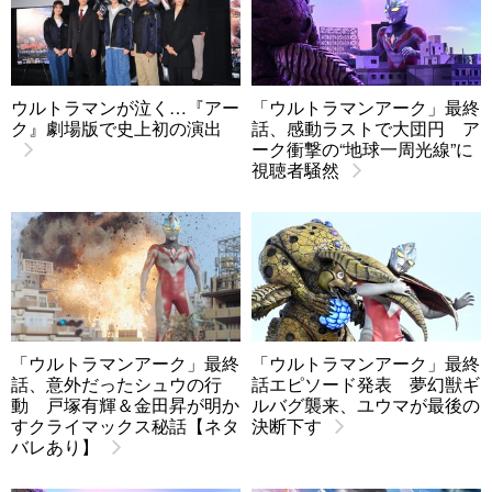
ウルトラマンが泣く…『アー
「ウルトラマンアーク」最終
ク』劇場版で史上初の演出
話、感動ラストで大団円 ア
ーク衝撃の“地球一周光線”に
視聴者騒然
「ウルトラマンアーク」最終
「ウルトラマンアーク」最終
話、意外だったシュウの行
話エピソード発表 夢幻獣ギ
動 戸塚有輝＆金田昇が明か
ルバグ襲来、ユウマが最後の
すクライマックス秘話【ネタ
決断下す
バレあり】