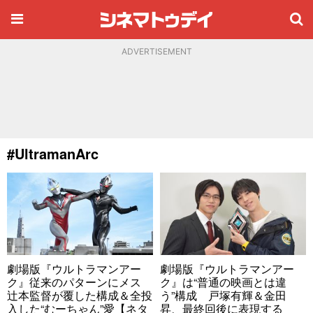
ADVERTISEMENT
#UltramanArc
劇場版『ウルトラマンアー
劇場版『ウルトラマンアー
ク』従来のパターンにメス
ク』は“普通の映画とは違
辻本監督が覆した構成＆全投
う”構成 戸塚有輝＆金田
入した“むーちゃん”愛【ネタ
昇、最終回後に表現する