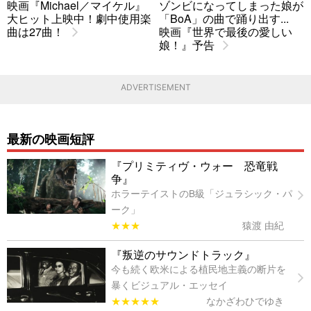
映画『Michael／マイケル』
ゾンビになってしまった娘が
大ヒット上映中！劇中使用楽
「BoA」の曲で踊り出す...
曲は27曲！
映画『世界で最後の愛しい
娘！』予告
ADVERTISEMENT
最新の映画短評
『プリミティヴ・ウォー 恐竜戦
争』
ホラーテイストのB級「ジュラシック・パ
ーク」
★★★
猿渡 由紀
『叛逆のサウンドトラック』
今も続く欧米による植民地主義の断片を
暴くビジュアル・エッセイ
★★★★★
なかざわひでゆき