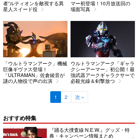
者”ルティオンを敵視する異
マー初登場！10月放送回の
星人スイード役
場面写真
「ウルトラマンアーク」機械
ウルトラマンアーク「ギャラ
巨像ギヴァス登場！
クシーアーマー」初公開！最
「ULTRAMAN」佐倉綾音が
強武器アークギャラクサーで
謎の人物役で声の出演
必殺光線＆剣撃放つ
1
2
次 »
おすすめ特集
『踊る大捜査線 N.E.W.』グッズ・特
典・キャンペーン情報まとめ