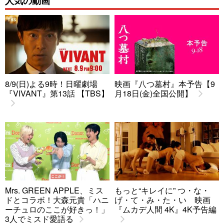
人気の動画
8/9(日)よる9時！日曜劇場
映画『八つ墓村』本予告【9
『VIVANT』第13話 【TBS】
月18日(金)全国公開】
Mrs. GREEN APPLE、ミス
もっと“キレイに” つ・な・
ドとコラボ！大森元貴「ハニ
げ・て・み・た・い 映画
ーチュロのここが好きっ！」
『ムカデ人間 4K』4K予告編
3人でミスド愛語る