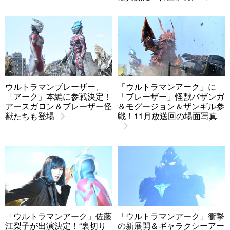
ウルトラマンブレーザー、
「ウルトラマンアーク」に
「アーク」本編に参戦決定！
「ブレーザー」怪獣バザンガ
アースガロン＆ブレーザー怪
＆モグージョン＆ザンギル参
獣たちも登場
戦！11月放送回の場面写真
「ウルトラマンアーク」佐藤
「ウルトラマンアーク」衝撃
江梨子が出演決定！“裏切り
の新展開＆ギャラクシーアー