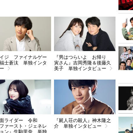
イジ ファイナルゲー
『男はつらいよ お帰り
福士蒼汰 単独インタ
寅さん』吉岡秀隆＆後藤久
ー
美子 単独インタビュー
仮面ライダー 令和
『屍人荘の殺人』神木隆之
ファースト・ジェネレ
介 単独インタビュー
ョン』生駒里奈 単独