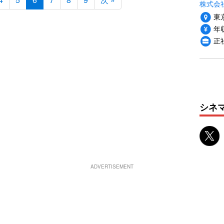
株式会社i
東
年収
正
シネ
ADVERTISEMENT