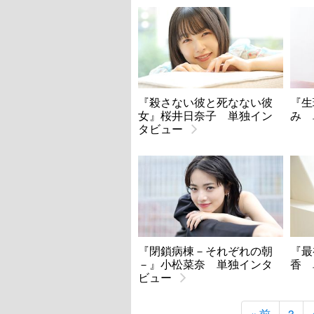
『殺さない彼と死なない彼
『生
女』桜井日奈子 単独イン
み 
タビュー
『閉鎖病棟－それぞれの朝
『最
－』小松菜奈 単独インタ
香 
ビュー
« 前
3