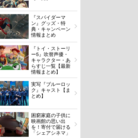
『スパイダーマ
ン』グッズ・特
典・キャンペーン
情報まとめ
『トイ・ストーリ
ー5』吹替声優・
キャラクター・あ
らすじ一覧【最新
情報まとめ】
実写『ブルーロッ
ク』キャスト【ま
とめ】
困窮家庭の子供に
映画館の思い出
を！寄付で届ける
「シェアシネマ」