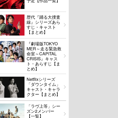
予定【作品一覧】
歴代『踊る大捜査
線』シリーズあら
すじ・キャスト
【まとめ】
『劇場版TOKYO
MER～走る緊急救
命室～CAPITAL
CRISIS』キャス
ト・あらすじ【ま
とめ】
Netflixシリーズ
「ダウンタイム」
キャスト・キャラ
クター【まとめ】
「ラヴ上等」シー
ズン2メンバー
【一覧】