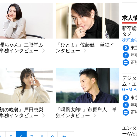
求人
新卒総
タメ
株式会社P
理ちゃん』二階堂ふ
『ひとよ』佐藤健 単独イ
東
単独インタビュー
ンタビュー
年収
正
デジタ
ム・エ
GEM P
東
年収
初の晩餐』戸田恵梨
『喝風太郎!!』市原隼人 単
正
単独インタビュー
独インタビュー
エンタ
ー/W
4
5
6
7
8
9
次 »