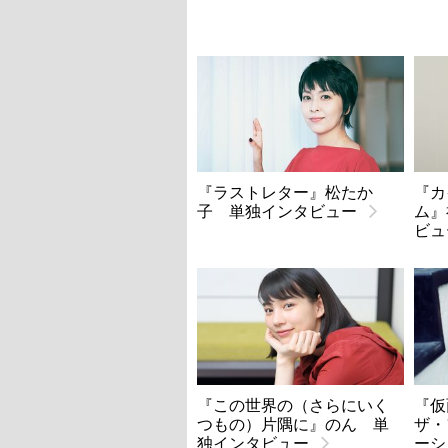
『ラストレター』松たか
『カ
子 単独インタビュー
ム』
ビュ
『この世界の（さらにいく
『
つもの）片隅に』のん 単
ザ・
独インタビュー
ーシ