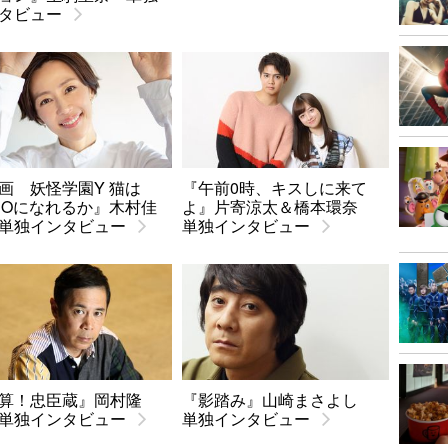
タビュー
画 妖怪学園Y 猫は
『午前0時、キスしに来て
ROになれるか』木村佳
よ』片寄涼太＆橋本環奈
単独インタビュー
単独インタビュー
算！忠臣蔵』岡村隆
『影踏み』山崎まさよし
単独インタビュー
単独インタビュー