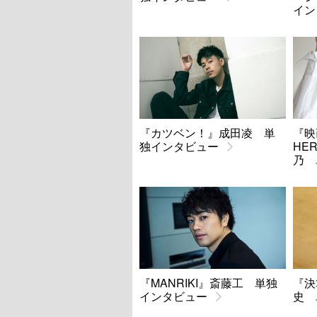
イン
『カツベン！』成田凌 単
『映
独インタビュー
HE
乃 
『MANRIKI』斎藤工 単独
『決
インタビュー
史 