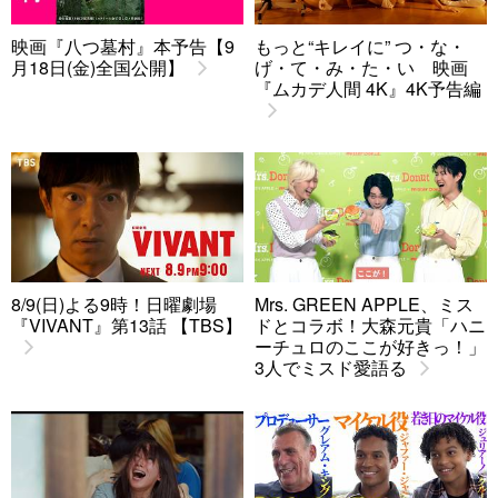
映画『八つ墓村』本予告【9
もっと“キレイに” つ・な・
月18日(金)全国公開】
げ・て・み・た・い 映画
『ムカデ人間 4K』4K予告編
8/9(日)よる9時！日曜劇場
Mrs. GREEN APPLE、ミス
『VIVANT』第13話 【TBS】
ドとコラボ！大森元貴「ハニ
ーチュロのここが好きっ！」
3人でミスド愛語る