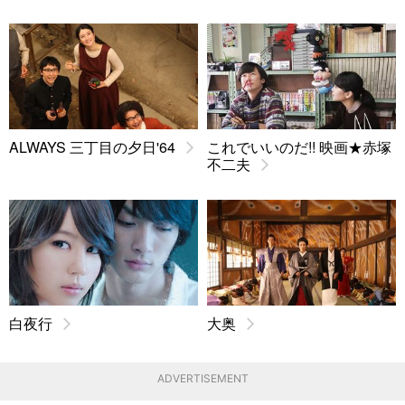
ALWAYS 三丁目の夕日'64
これでいいのだ!! 映画★赤塚
不二夫
白夜行
大奥
ADVERTISEMENT