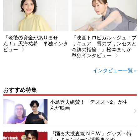
『老後の資金がありませ
『映画トロピカル～ジュ！プ
ん！』天海祐希 単独インタ
リキュア 雪のプリンセスと
ビュー
奇跡の指輪！』松本まりか
単独インタビュー
インタビュー一覧 »
おすすめ特集
小島秀夫絶賛！「デススト2」が生
んだ映画
『踊る大捜査線 N.E.W.』グッズ・特
典・キャンペーン情報まとめ