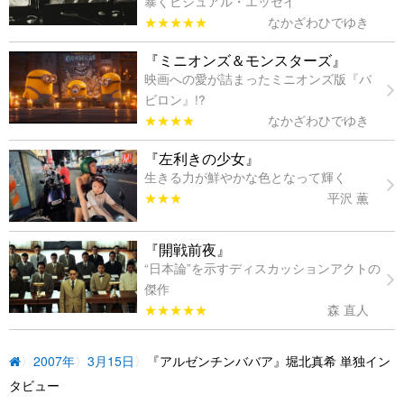
暴くビジュアル・エッセイ
★★★★★
なかざわひでゆき
『ミニオンズ＆モンスターズ』
映画への愛が詰まったミニオンズ版『バ
ビロン』!?
★★★★
なかざわひでゆき
『左利きの少女』
生きる力が鮮やかな色となって輝く
★★★
平沢 薫
『開戦前夜』
“日本論”を示すディスカッションアクトの
傑作
★★★★★
森 直人
2007年
3月15日
『アルゼンチンババア』堀北真希 単独イン
タビュー