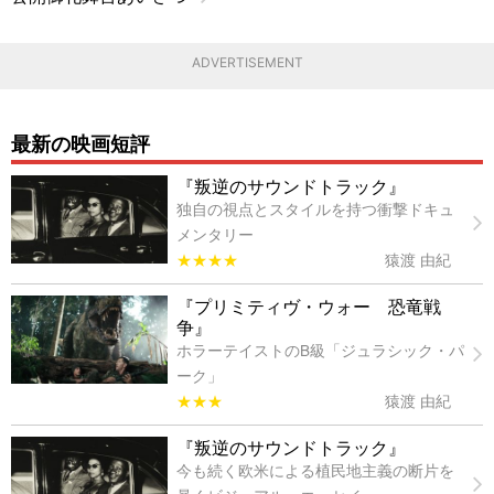
ADVERTISEMENT
最新の映画短評
『叛逆のサウンドトラック』
独自の視点とスタイルを持つ衝撃ドキュ
メンタリー
★★★★
猿渡 由紀
『プリミティヴ・ウォー 恐竜戦
争』
ホラーテイストのB級「ジュラシック・パ
ーク」
★★★
猿渡 由紀
『叛逆のサウンドトラック』
今も続く欧米による植民地主義の断片を