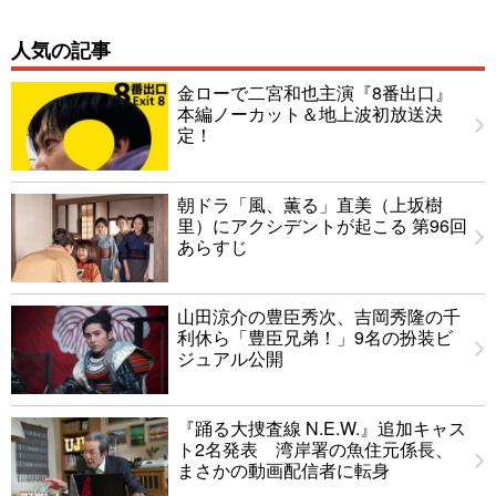
人気の記事
金ローで二宮和也主演『8番出口』
本編ノーカット＆地上波初放送決
定！
朝ドラ「風、薫る」直美（上坂樹
里）にアクシデントが起こる 第96回
あらすじ
山田涼介の豊臣秀次、吉岡秀隆の千
利休ら「豊臣兄弟！」9名の扮装ビ
ジュアル公開
『踊る大捜査線 N.E.W.』追加キャス
ト2名発表 湾岸署の魚住元係長、
まさかの動画配信者に転身