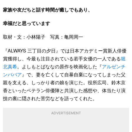
家族や友だちと話す時間が癒しでもあり、
幸福だと思っています
取材・文：小林陽子 写真：亀岡周一
『ALWAYS 三丁目の夕日』では日本アカデミー賞新人俳優
賞獲得し、今最も注目されている若手女優の一人である
堀
北真希
。よしもとばななの原作を映画化した『
アルゼンチ
ンババア
』で、妻を亡くして自暴自棄になってしまった父
親を支える、しっかり者の娘を演じた。役所広司、鈴木京
香といったベテラン俳優陣と共演した感想や、体当たり演
技の裏に隠された苦労などを語ってくれた。
ADVERTISEMENT