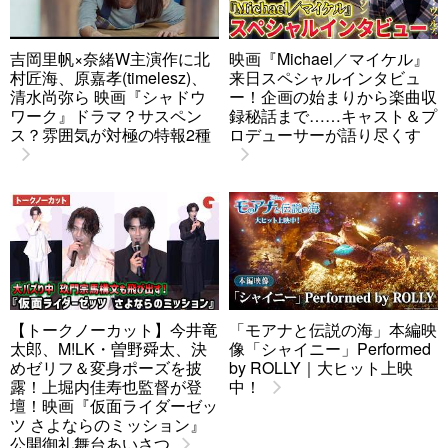
吉岡里帆×奈緒W主演作に北
映画『Michael／マイケル』
村匠海、原嘉孝(timelesz)、
来日スペシャルインタビュ
清水尚弥ら 映画『シャドウ
ー！企画の始まりから楽曲収
ワーク』ドラマ？サスペン
録秘話まで……キャスト＆プ
ス？雰囲気が対極の特報2種
ロデューサーが語り尽くす
【トークノーカット】今井竜
「モアナと伝説の海」本編映
太郎、M!LK・曽野舜太、決
像「シャイニー」Performed
めゼリフ＆変身ポーズを披
by ROLLY｜大ヒット上映
露！上堀内佳寿也監督が登
中！
壇！映画『仮面ライダーゼッ
ツ さよならのミッション』
公開御礼舞台あいさつ