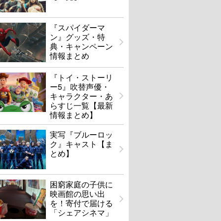
『スパイダーマ
ン』グッズ・特
典・キャンペーン
情報まとめ
『トイ・ストーリ
ー5』吹替声優・
キャラクター・あ
らすじ一覧【最新
情報まとめ】
実写『ブルーロッ
ク』キャスト【ま
とめ】
困窮家庭の子供に
映画館の思い出
を！寄付で届ける
「シェアシネマ」