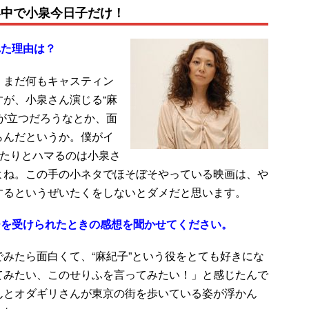
界中で小泉今日子だけ！
れた理由は？
、まだ何もキャスティン
が、小泉さん演じる“麻
が立つだろうなとか、面
らんだというか。僕がイ
ぴたりとハマるのは小泉さ
よね。この手の小ネタでほそぼそやっている映画は、や
するというぜいたくをしないとダメだと思います。
ーを受けられたときの感想を聞かせてください。
みたら面白くて、“麻紀子”という役をとても好きにな
てみたい、このせりふを言ってみたい！」と感じたんで
んとオダギリさんが東京の街を歩いている姿が浮かん