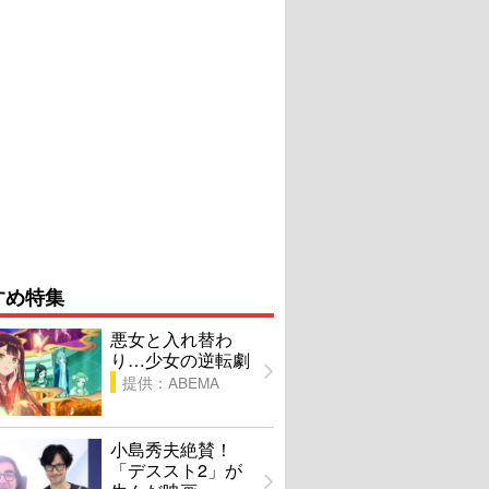
すめ特集
悪女と入れ替わ
り…少女の逆転劇
提供：ABEMA
小島秀夫絶賛！
「デススト2」が