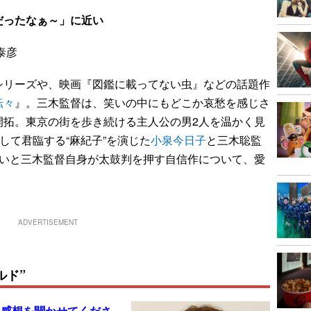
だったなぁ～」に近い
泰彦
シリーズや、映画『図鑑に載ってない虫』などの話題作
転々
』。三木監督は、笑いの中にもどこか哀愁を感じさ
開拓。東京の街を歩き続ける主人公の男2人を温かく見
して君臨する“麻紀子”を演じた
小泉今日子
と三木聡監
ないと三木監督自身が太鼓判を押す自信作について、愛
ADVERTISEMENT
ルド”
た感想を聞かせてくださ