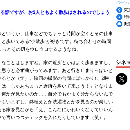
パーソ
東
る話ですが、お2人ともよく散歩はされるのでしょう
時給
派
歩というか、仕事などでちょっと時間が空くとその仕事
と歩いてみる“小散歩”が好きです。待ち合わせの時間
ょっとその辺をウロウロするようなね。
シネ
うなことはしますね。家の近所とかはよく歩きますし、
と思うと必ず曲がってみます。あと行き止まりっぽいと
るとか（笑）。映画の撮影の合間にぽっかり1、2時
りは「じゃあちょっと近所を歩いて来よう！」となりま
、何かが見たいのか……自分でもかよく分からないんで
かもいますし、鉢植えとか洗濯物とかを見るのが楽しい
ある家を見ながら「え、こんなにかわいくなくていいん
中で言いつつチェックを入れたりしています（笑）。