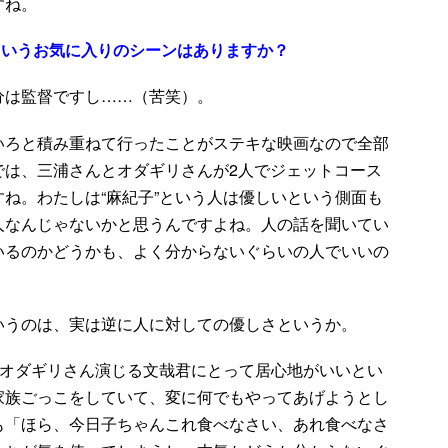
すね。
というお気に入りのシーンはありますか？
分は監督ですし……（苦笑）。
いろと積み重ねて行ったことがステキな映画なので全部
では、三浦さんとオダギリさんが2人でジェットコース
ね。わたしは“麻紀子”という人は優しいという側面も
人なんじゃないかと思うんですよね。人の話を聞いてい
いるのかどうかも、よく分からないぐらいの人でいいの
いうのは、実は逆に人に対しての優しさというか。
がオダギリさん演じる文哉君にとって居心地がいいとい
家族ごっこをしていて、変に何でもやってあげようとし
も「ほら、今日子ちゃんこれ食べなさい、あれ食べなさ