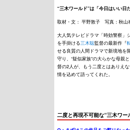
“三木ワールド”は「今日はいい日
取材・文： 平野敦子 写真：秋山
大人気テレビドラマ「時効警察」
を手掛ける
三木聡
監督の最新作『
せる良質の人間ドラマで新境地を
守り、“疑似家族”の大らかな母親と
督の2人が、もう二度とはありえ
情を込めて語ってくれた。
二度と再現不可能な“三木ワー
Q：
まずはこの作品をご覧になっ