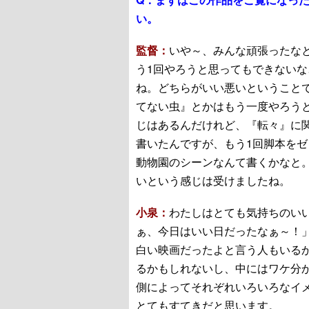
い。
監督：
いや～、みんな頑張ったな
う1回やろうと思ってもできない
ね。どちらがいい悪いということ
てない虫』とかはもう一度やろう
じはあるんだけれど、『転々』に関
書いたんですが、もう1回脚本を
動物園のシーンなんて書くかなと
いという感じは受けましたね。
小泉：
わたしはとても気持ちのい
ぁ、今日はいい日だったなぁ～！
白い映画だったよと言う人もいる
るかもしれないし、中にはワケ分
側によってそれぞれいろいろなイ
とてもすてきだと思います。