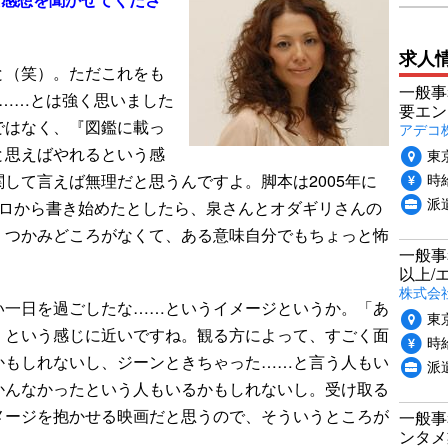
求人
と（笑）。ただこれをも
一般事
な……とは強く思いました
要エン
ではなく、『図鑑に載っ
アデコ
と思えばやれるという感
東
時給
して言えば無理だと思うんですよ。脚本は2005年に
派
ゼロから書き始めたとしたら、泉さんとオダギリさんの
。つかみどころがなくて、ある意味自分でもちょっと怖
一般事
以上/
株式会
い一日を過ごしたな……というイメージというか。「あ
東
」という感じに近いですね。観る方によって、すごく面
時給
かもしれないし、ジーンときちゃった……と言う人もい
派
かんなかったという人もいるかもしれないし。受け取る
メージを抱かせる映画だと思うので、そういうところが
一般事
ンタメ