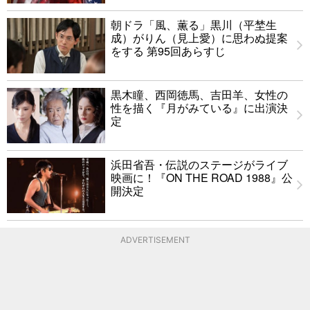
朝ドラ「風、薫る」黒川（平埜生
成）がりん（見上愛）に思わぬ提案
をする 第95回あらすじ
黒木瞳、西岡徳馬、吉田羊、女性の
性を描く『月がみている』に出演決
定
浜田省吾・伝説のステージがライブ
映画に！『ON THE ROAD 1988』公
開決定
ADVERTISEMENT