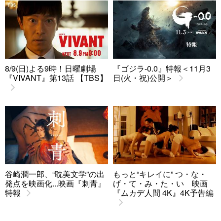
8/9(日)よる9時！日曜劇場
『ゴジラ-0.0』特報＜11月3
『VIVANT』第13話 【TBS】
日(火・祝)公開＞
谷崎潤一郎、“耽美文学”の出
もっと“キレイに” つ・な・
発点を映画化...映画『刺青』
げ・て・み・た・い 映画
特報
『ムカデ人間 4K』4K予告編