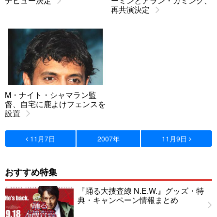
デビュー決定
ーミンとアラン・カミング、
再共演決定
M・ナイト・シャマラン監
督、自宅に鹿よけフェンスを
設置
11月7日
2007年
11月9日
おすすめ特集
『踊る大捜査線 N.E.W.』グッズ・特
典・キャンペーン情報まとめ