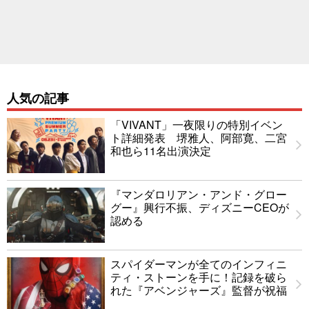
人気の記事
「VIVANT」一夜限りの特別イベン
ト詳細発表 堺雅人、阿部寛、二宮
和也ら11名出演決定
『マンダロリアン・アンド・グロー
グー』興行不振、ディズニーCEOが
認める
スパイダーマンが全てのインフィニ
ティ・ストーンを手に！記録を破ら
れた『アベンジャーズ』監督が祝福