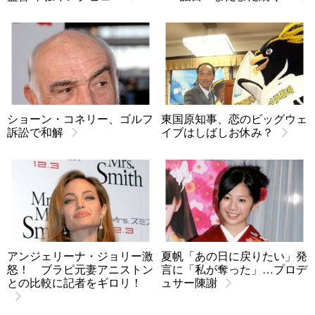
ショーン・コネリー、ゴルフ
東国原知事、恋のビッグウェ
訴訟で和解
イブはしばしお休み？
アンジェリーナ・ジョリー激
夏帆「あの日に戻りたい」発
怒！ ブラピ元妻アニストン
言に「私が奪った」…プロデ
との比較に記者をギロリ！
ュサー陳謝