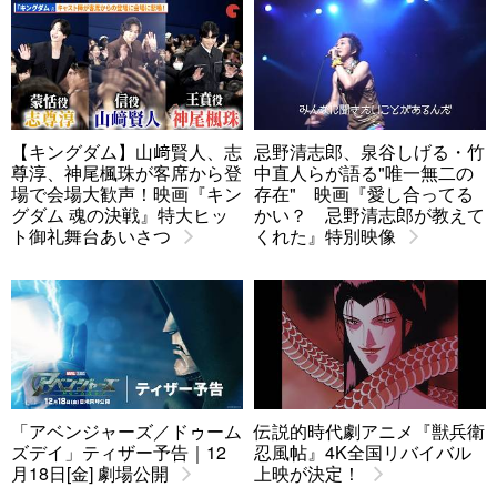
【キングダム】山﨑賢人、志
忌野清志郎、泉谷しげる・竹
尊淳、神尾楓珠が客席から登
中直人らが語る"唯一無二の
場で会場大歓声！映画『キン
存在" 映画『愛し合ってる
グダム 魂の決戦』特大ヒッ
かい？ 忌野清志郎が教えて
ト御礼舞台あいさつ
くれた』特別映像
「アベンジャーズ／ドゥーム
伝説的時代劇アニメ『獣兵衛
ズデイ」ティザー予告｜12
忍風帖』4K全国リバイバル
月18日[金] 劇場公開
上映が決定！