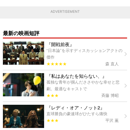
ADVERTISEMENT
最新の映画短評
『開戦前夜』
“日本論”を示すディスカッションアクトの
傑作
★★★★★
森 直人
『私はあなたを知らない、』
孤独な青年が掴んだささやかな幸せと悲
劇。最適なキャストで
★★★
斉藤 博昭
『レディ・オア・ノット2』
直球勝負の豪速球がひたすら痛快
★★★
平沢 薫