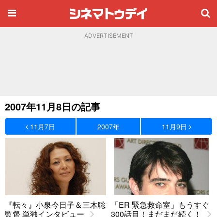
ADVERTISEMENT
2007年11月8日の記事
11月7日
2007年
11月9日
『転々』小泉今日子＆三木聡
「ER 緊急救命室」もうすぐ
監督 単独インタビュー
300話目！まだまだ続く！