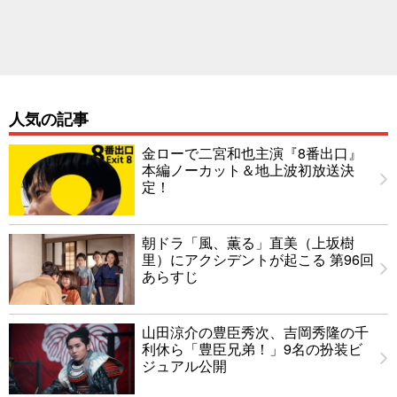
人気の記事
金ローで二宮和也主演『8番出口』
本編ノーカット＆地上波初放送決
定！
朝ドラ「風、薫る」直美（上坂樹
里）にアクシデントが起こる 第96回
あらすじ
山田涼介の豊臣秀次、吉岡秀隆の千
利休ら「豊臣兄弟！」9名の扮装ビ
ジュアル公開