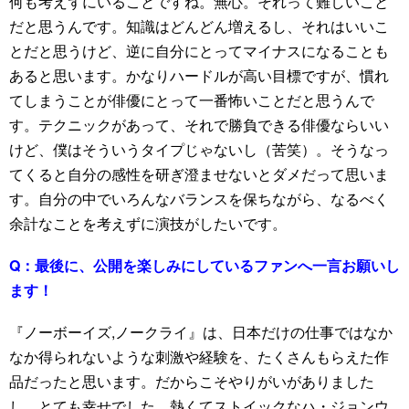
何も考えずにいることですね。無心。それって難しいこと
だと思うんです。知識はどんどん増えるし、それはいいこ
とだと思うけど、逆に自分にとってマイナスになることも
あると思います。かなりハードルが高い目標ですが、慣れ
てしまうことが俳優にとって一番怖いことだと思うんで
す。テクニックがあって、それで勝負できる俳優ならいい
けど、僕はそういうタイプじゃないし（苦笑）。そうなっ
てくると自分の感性を研ぎ澄ませないとダメだって思いま
す。自分の中でいろんなバランスを保ちながら、なるべく
余計なことを考えずに演技がしたいです。
Q：
最後に、公開を楽しみにしているファンへ一言お願いし
ます！
『ノーボーイズ,ノークライ』は、日本だけの仕事ではなか
なか得られないような刺激や経験を、たくさんもらえた作
品だったと思います。だからこそやりがいがありました
し、とても幸せでした。熱くてストイックなハ・ジョンウ