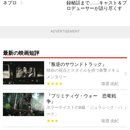
ネプロ
録秘話まで……キャスト＆プ
ロデューサーが語り尽くす
ADVERTISEMENT
最新の映画短評
『叛逆のサウンドトラック』
独自の視点とスタイルを持つ衝撃ドキュ
メンタリー
★★★★
猿渡 由紀
『プリミティヴ・ウォー 恐竜戦
争』
ホラーテイストのB級「ジュラシック・パ
ーク」
★★★
猿渡 由紀