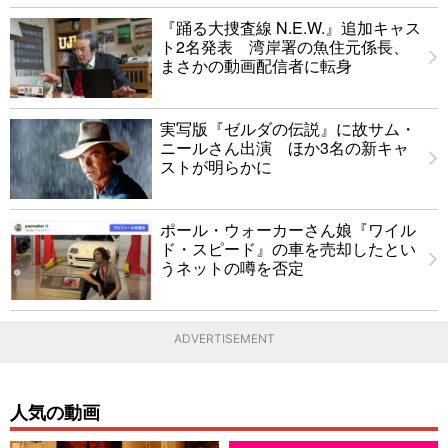
『踊る大捜査線 N.E.W.』追加キャス
ト2名発表 湾岸署の魚住元係長、
まさかの動画配信者に転身
実写版『ゼルダの伝説』に故サム・
ニールさん出演 ほか3名の新キャ
ストが明らかに
ポール・ウォーカーさん娘『ワイル
ド・スピード』の車を売却したとい
うネットの噂を否定
ADVERTISEMENT
人気の動画