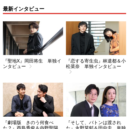
最新インタビュー
『聖地X』岡田将生 単独イ
『恋する寄生虫』林遣都＆小
ンタビュー
松菜奈 単独インタビュー
『劇場版 きのう何食べ
『そして、バトンは渡され
た？』西島秀俊＆内野聖陽
た』永野芽郁＆田中圭 単独