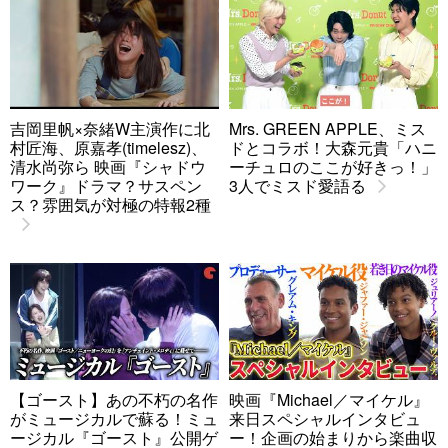
吉岡里帆×奈緒W主演作に北
Mrs. GREEN APPLE、ミス
村匠海、原嘉孝(timelesz)、
ドとコラボ！大森元貴「ハニ
清水尚弥ら 映画『シャドウ
ーチュロのここが好きっ！」
ワーク』ドラマ？サスペン
3人でミスド愛語る
ス？雰囲気が対極の特報2種
【ゴースト】あの不朽の名作
映画『Michael／マイケル』
がミュージカルで蘇る！ミュ
来日スペシャルインタビュ
ージカル『ゴースト』公開ゲ
ー！企画の始まりから楽曲収