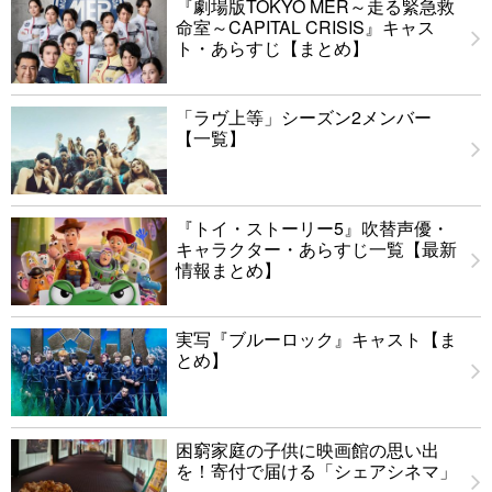
『劇場版TOKYO MER～走る緊急救
命室～CAPITAL CRISIS』キャス
ト・あらすじ【まとめ】
「ラヴ上等」シーズン2メンバー
【一覧】
『トイ・ストーリー5』吹替声優・
キャラクター・あらすじ一覧【最新
情報まとめ】
実写『ブルーロック』キャスト【ま
とめ】
困窮家庭の子供に映画館の思い出
を！寄付で届ける「シェアシネマ」