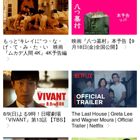
もっと“キレイに” つ・な・
映画『八つ墓村』本予告【9
げ・て・み・た・い 映画
月18日(金)全国公開】
『ムカデ人間 4K』4K予告編
8/9(日)よる9時！日曜劇場
The Last House | Greta Lee
『VIVANT』第13話 【TBS】
and Wagner Moura | Official
Trailer | Netflix