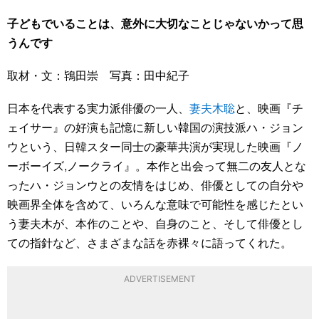
子どもでいることは、意外に大切なことじゃないかって思
うんです
取材・文：鴇田崇 写真：田中紀子
日本を代表する実力派俳優の一人、
妻夫木聡
と、映画『チ
ェイサー』の好演も記憶に新しい韓国の演技派ハ・ジョン
ウという、日韓スター同士の豪華共演が実現した映画『ノ
ーボーイズ,ノークライ』。本作と出会って無二の友人とな
ったハ・ジョンウとの友情をはじめ、俳優としての自分や
映画界全体を含めて、いろんな意味で可能性を感じたとい
う妻夫木が、本作のことや、自身のこと、そして俳優とし
ての指針など、さまざまな話を赤裸々に語ってくれた。
ADVERTISEMENT