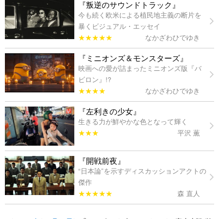
『叛逆のサウンドトラック』
今も続く欧米による植民地主義の断片を
暴くビジュアル・エッセイ
★★★★★
なかざわひでゆき
『ミニオンズ＆モンスターズ』
映画への愛が詰まったミニオンズ版『バ
ビロン』!?
★★★★
なかざわひでゆき
『左利きの少女』
生きる力が鮮やかな色となって輝く
★★★
平沢 薫
『開戦前夜』
“日本論”を示すディスカッションアクトの
傑作
★★★★★
森 直人