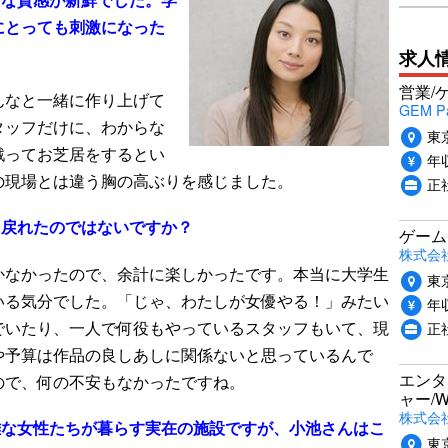
にとっても刺激になった
求人
営業/
んなと一緒に作り上げて
GEM P
タッフだけに、わからな
東
戦ってお芝居をするとい
年収
の現場とは違う胸の高ぶりを感じました。
正
に戻れたのではないですか？
ゲーム
株式会社P
かなかったので、余計に楽しかったです。本当に大学生
東
いる気分でした。「じゃ、わたしが女優やる！」みたい
年収
でいたり、一人で何役もやっているスタッフもいて、現
正
や予算は作品の良しあしに関係ないと思っているんで
エンタ
ので、何の不安もなかったですね。
ャー/
株式会社i
難な女性たちが暮らす実在の施設ですが、小池さんはこ
東