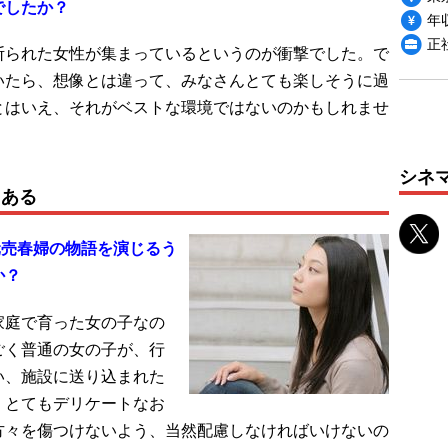
でしたか？
年収
正
断られた女性が集まっているというのが衝撃でした。で
いたら、想像とは違って、みなさんとても楽しそうに過
とはいえ、それがベストな環境ではないのかもしれませ
シネ
もある
元売春婦の物語を演じるう
か？
家庭で育った女の子なの
ごく普通の女の子が、行
い、施設に送り込まれた
、とてもデリケートなお
方々を傷つけないよう、当然配慮しなければいけないの