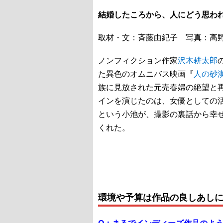
結婚したころから、人にどう思わ
取材・文：斉藤由紀子 写真：高
ノンフィクション作家
沢木耕太郎
た異色のオムニバス映画『
人の砂
族に見放された元売春婦の絶望と
インを演じたのは、女優としての
という小池が、撮影の裏話から幸
くれた。
環境や予算は作品の良しあし
Q：
まるでインディーズ作品のよ