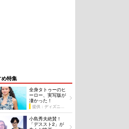
すめ特集
全身タトゥーのヒ
ーロー、実写版が
凄かった！
提供：ディズニー
小島秀夫絶賛！
「デススト2」が