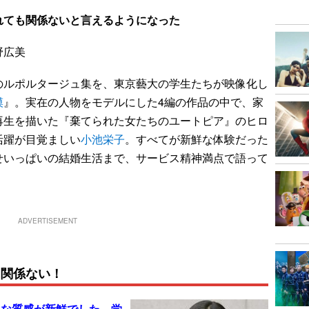
れても関係ないと言えるようになった
野広美
のルポルタージュ集を、東京藝大の学生たちが映像化し
漠
』。実在の人物をモデルにした4編の作品の中で、家
再生を描いた『棄てられた女たちのユートピア』のヒロ
活躍が目覚ましい
小池栄子
。すべてが新鮮な体験だった
せいっぱいの結婚生活まで、サービス精神満点で語って
ADVERTISEMENT
に関係ない！
うな質感が新鮮でした。学