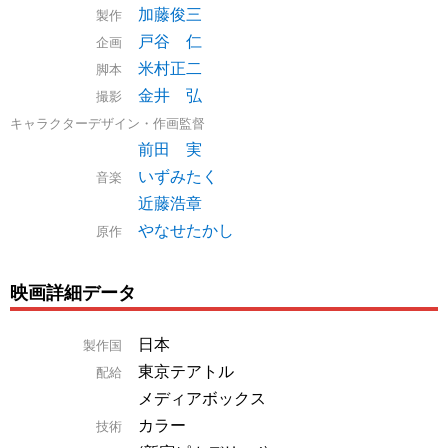
加藤俊三
製作
戸谷 仁
企画
米村正二
脚本
金井 弘
撮影
キャラクターデザイン・作画監督
前田 実
いずみたく
音楽
近藤浩章
やなせたかし
原作
映画詳細データ
日本
製作国
東京テアトル
配給
メディアボックス
カラー
技術