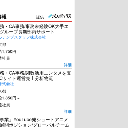
情報
提供：
務・OA事務/事務未経験OK大手エ
グループ長期部内サポート
ルテンプスタッフ株式会社
京都
1,750円
遣社員
詳細
務・OA事務/関数活用エンタメを支
ECサイト運営売上分析物流
株式会社
京都
1,850円～
遣社員
にたえて桜のなかり
おもいで写眞
詳細
せば
事業」YouTube発ショートアニメ
U-NEXTで見る
U-NEXTで見る
展開ポジション/グローバルチーム