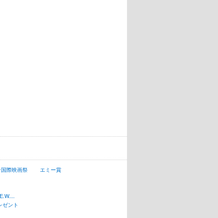
ン国際映画祭
エミー賞
W....
レゼント