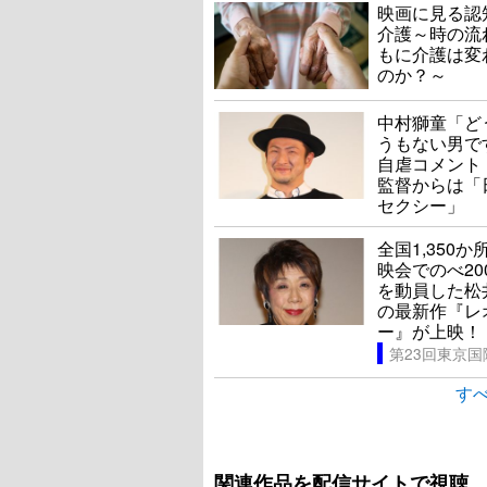
映画に見る認
介護～時の流
もに介護は変
のか？～
中村獅童「ど
うもない男で
自虐コメント
監督からは「
セクシー」
全国1,350か
映会でのべ20
を動員した松
の最新作『レ
ー』が上映！
すべ
関連作品を配信サイトで視聴