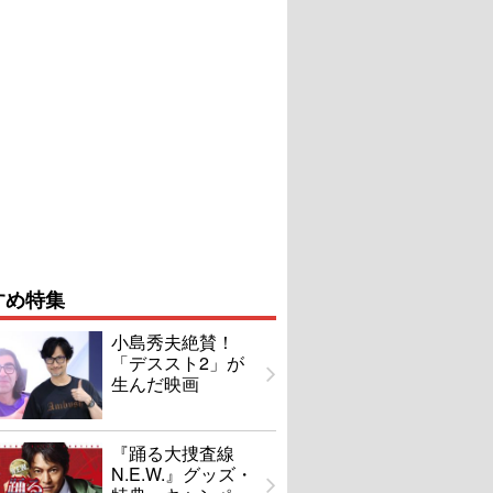
すめ特集
小島秀夫絶賛！
「デススト2」が
生んだ映画
『踊る大捜査線
N.E.W.』グッズ・