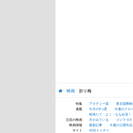
映画
折り梅
特集
アカデミー賞
東京国際映
連載
今月の5つ星
今週のクロ
映画たて・よこ・ななめ見！
注目の映画
月がみている
ゴジラ-0.0
映画情報
最新記事
今週の公開作品
サイト
VODトゥデイ