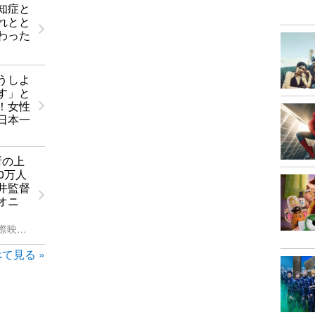
知症と
れとと
わった
うしよ
す」と
！女性
日本一
所の上
0万人
井監督
オニ
第23回東京国際映画祭
て見る »