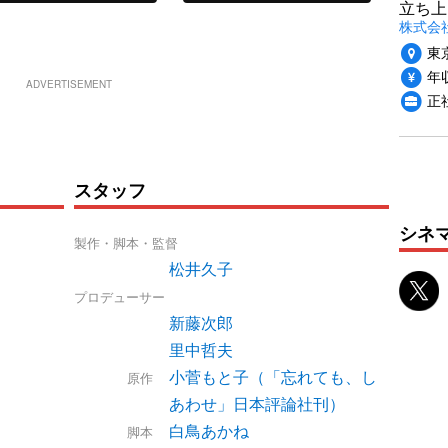
立ち上
株式会社P
東
年収
ADVERTISEMENT
正社
スタッフ
シネ
製作・脚本・監督
松井久子
プロデューサー
新藤次郎
里中哲夫
小菅もと子（「忘れても、し
原作
あわせ」日本評論社刊）
白鳥あかね
脚本