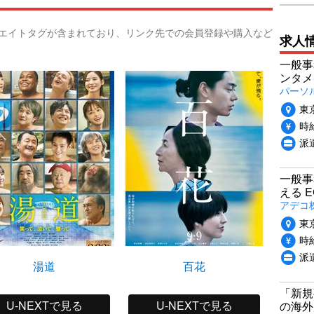
リエイトタグが含まれており、リンク先での会員登録や購入など
求人
一般事
ンタメ
パーソ
東
時給
派
一般事
える 
アデコ
東
時給
派
湯道
百花
世の中
「新規
U-NEXTで見る
U-NEXTで見る
の海外