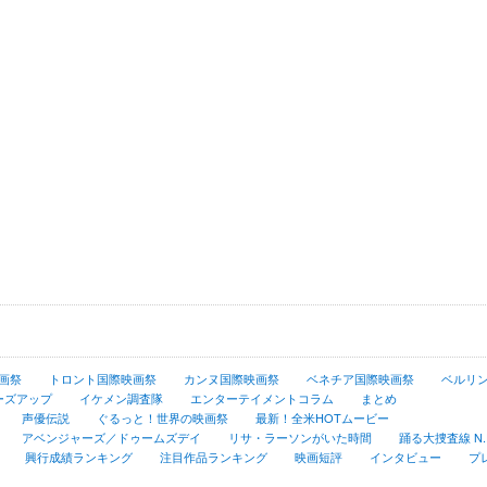
画祭
トロント国際映画祭
カンヌ国際映画祭
ベネチア国際映画祭
ベルリ
ーズアップ
イケメン調査隊
エンターテイメントコラム
まとめ
声優伝説
ぐるっと！世界の映画祭
最新！全米HOTムービー
アベンジャーズ／ドゥームズデイ
リサ・ラーソンがいた時間
踊る大捜査線 N.E.
興行成績ランキング
注目作品ランキング
映画短評
インタビュー
プ