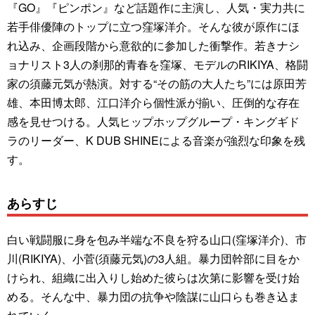
『GO』『ピンポン』など話題作に主演し、人気・実力共に
若手俳優陣のトップに立つ窪塚洋介。そんな彼が原作にほ
れ込み、企画段階から意欲的に参加した衝撃作。若きナシ
ョナリスト3人の刹那的青春を窪塚、モデルのRIKIYA、格闘
家の須藤元気が熱演。対する“その筋の大人たち”には原田芳
雄、本田博太郎、江口洋介ら個性派が揃い、圧倒的な存在
感を見せつける。人気ヒップホップグループ・キングギド
ラのリーダー、K DUB SHINEによる音楽が強烈な印象を残
す。
あらすじ
白い戦闘服に身を包み半端な不良を狩る山口(窪塚洋介)、市
川(RIKIYA)、小菅(須藤元気)の3人組。暴力団幹部に目をか
けられ、組織に出入りし始めた彼らは次第に影響を受け始
める。そんな中、暴力団の抗争や陰謀に山口らも巻き込ま