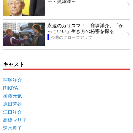
ー・黒澤満～
永遠のカリスマ！ 窪塚洋介、「か
っこいい」生き方の秘密を探る
今週のクローズアップ
キャスト
窪塚洋介
RIKIYA
須藤元気
原田芳雄
江口洋介
高橋マリ子
速水典子