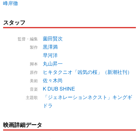
峰岸徹
スタッフ
薗田賢次
監督・編集
黒澤満
製作
早河洋
丸山昇一
脚本
ヒキタクニオ「凶気の桜」（新潮社刊）
原作
佐々木尚
美術
K DUB SHINE
音楽
「ジェネレーションネクスト」キングギ
主題歌
ドラ
映画詳細データ