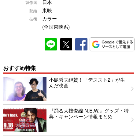
日本
製作国
東映
配給
カラー
技術
(全国東映系)
おすすめ特集
小島秀夫絶賛！「デススト2」が生
んだ映画
『踊る大捜査線 N.E.W.』グッズ・特
典・キャンペーン情報まとめ