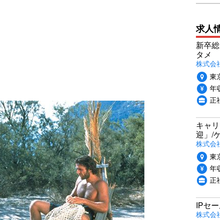
求人
新卒総
タメ
株式会社P
東
年収
正
キャリ
迎」/
株式会
東
年収
正
IPセ
株式会