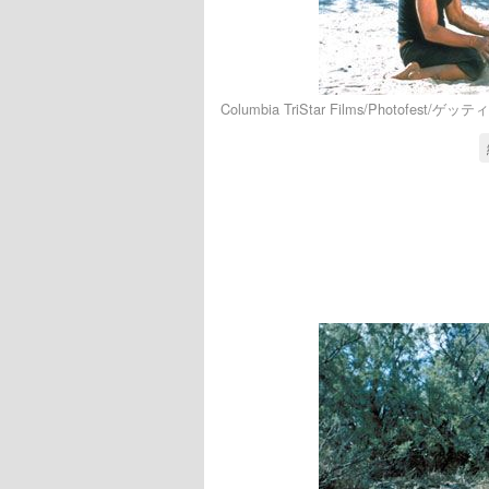
Columbia TriStar Films/Photofest/