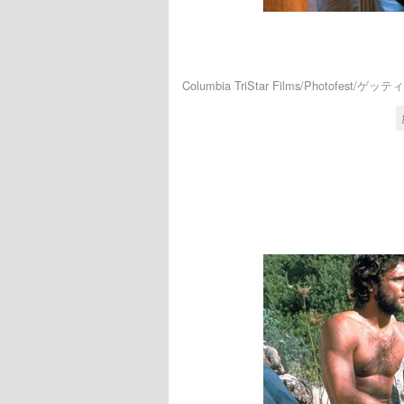
Columbia TriStar Films/Photofest/