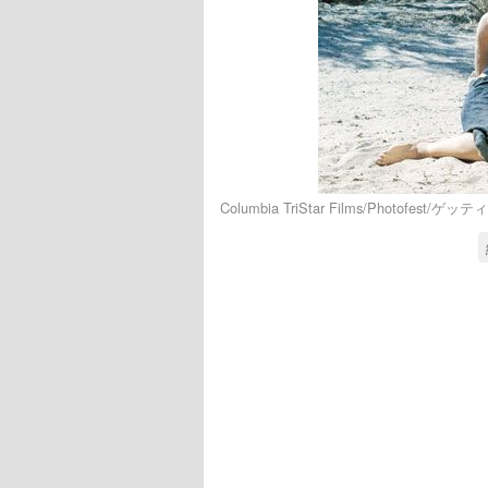
Columbia TriStar Films/Photofest/