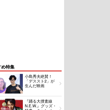
すめ特集
小島秀夫絶賛！
「デススト2」が
生んだ映画
『踊る大捜査線
N.E.W.』グッズ・