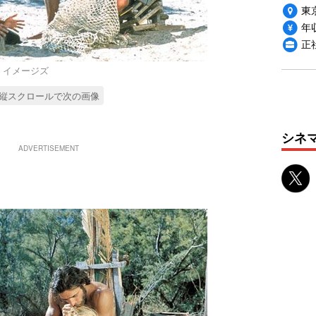
東
年収
正
ゲッティ イメージズ
縦スクロールで次の画像
シネ
ADVERTISEMENT