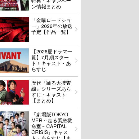
特典・キャンペー
ン情報まとめ
「金曜ロードショ
ー」2026年の放送
予定【作品一覧】
【2026夏ドラマ一
覧】7月期スター
ト！キャスト・あ
らすじ
歴代『踊る大捜査
線』シリーズあら
すじ・キャスト
【まとめ】
『劇場版TOKYO
MER～走る緊急救
命室～CAPITAL
CRISIS』キャス
ト・あらすじ【ま