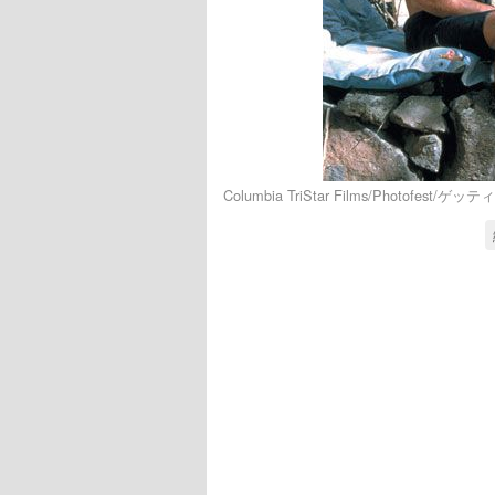
Columbia TriStar Films/Photofest/