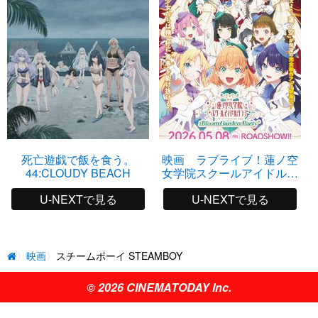
死亡遊戯で飯を食う。
映画 ラブライブ！蓮ノ空
44:CLOUDY BEACH
女学院スクールアイドルク
ラブ Bloom Garden Party
U-NEXTで見る
U-NEXTで見る
映画
スチームボーイ STEAMBOY
© 2026 CINEMATODAY Inc.