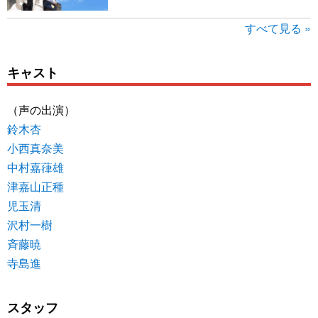
すべて見る »
キャスト
（声の出演）
鈴木杏
小西真奈美
中村嘉葎雄
津嘉山正種
児玉清
沢村一樹
斉藤暁
寺島進
スタッフ