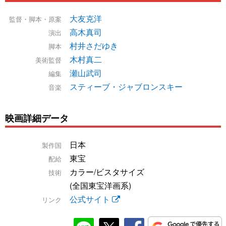
大友克洋
監督・脚本・原案
高木真司
演出
村井さだゆき
脚本
木村真二
美術監督
瀬山武司
編集
スティーブ・ジャブロンスキー
音楽
映画詳細データ
日本
製作国
東宝
配給
カラー/ビスタサイズ
技術
(全国東宝洋画系)
公式サイト
リンク