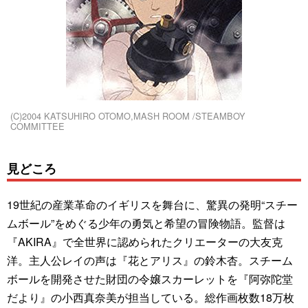
(C)2004 KATSUHIRO OTOMO,MASH ROOM /STEAMBOY
COMMITTEE
見どころ
19世紀の産業革命のイギリスを舞台に、驚異の発明“スチー
ムボール”をめぐる少年の勇気と希望の冒険物語。監督は
『AKIRA』で全世界に認められたクリエーターの大友克
洋。主人公レイの声は『花とアリス』の鈴木杏。スチーム
ボールを開発させた財団の令嬢スカーレットを『阿弥陀堂
だより』の小西真奈美が担当している。総作画枚数18万枚