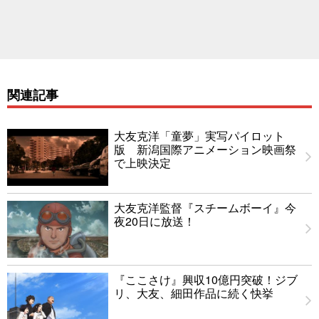
関連記事
大友克洋「童夢」実写パイロット
版 新潟国際アニメーション映画祭
で上映決定
大友克洋監督『スチームボーイ』今
夜20日に放送！
『ここさけ』興収10億円突破！ジブ
リ、大友、細田作品に続く快挙