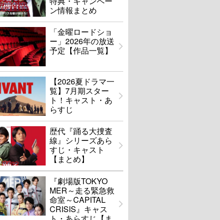
特典・キャンペー
ン情報まとめ
「金曜ロードショ
ー」2026年の放送
予定【作品一覧】
【2026夏ドラマ一
覧】7月期スター
ト！キャスト・あ
らすじ
歴代『踊る大捜査
線』シリーズあら
すじ・キャスト
【まとめ】
『劇場版TOKYO
MER～走る緊急救
命室～CAPITAL
CRISIS』キャス
ト・あらすじ【ま