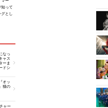
、マー
が知って
ングとし
になっ
キャス
ターま
ードシ
『オッ
』猫の
『チャー