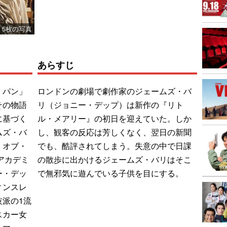
5枚の写真
あらすじ
・パン」
ロンドンの劇場で劇作家のジェームズ・バ
その物語
リ（ジョニー・デップ）は新作の『リト
に基づく
ル・メアリー』の初日を迎えていた。しか
ムズ・バ
し、観客の反応は芳しくなく、翌日の新聞
・オブ・
でも、酷評されてしまう。失意の中で日課
アカデミ
の散歩に出かけるジェームズ・バリはそこ
ー・デッ
で無邪気に遊んでいる子供を目にする。
ィンスレ
派の1流
スカー女