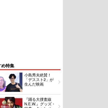
すめ特集
小島秀夫絶賛！
「デススト2」が
生んだ映画
『踊る大捜査線
N.E.W.』グッズ・