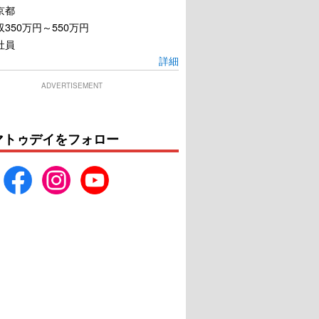
京都
350万円～550万円
社員
詳細
ヌ・デュ・バリー
オットーという男
国王最期の愛人
ADVERTISEMENT
U-NEXTで見る
U-NEXTで見る
マトゥデイをフォロー