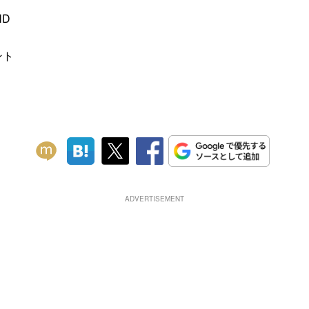
ND
ント
ADVERTISEMENT