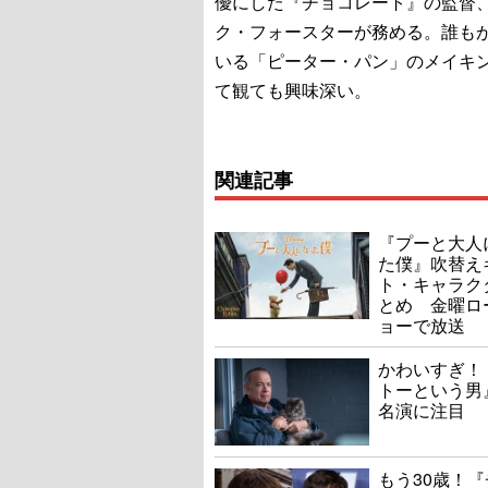
優にした『チョコレート』の監督
ク・フォースターが務める。誰も
いる「ピーター・パン」のメイキ
て観ても興味深い。
関連記事
『プーと大人
た僕』吹替え
ト・キャラク
とめ 金曜ロ
ョーで放送
かわいすぎ！
トーという男
名演に注目
もう30歳！