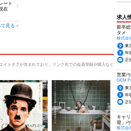
レート
現在
求人
て見る »
新卒総
タメ
株式会社P
東
年収
正
リエイトタグが含まれており、リンク先での会員登録や購入など
営業/
GEM P
東
年収
正
キャリ
迎」/
株式会