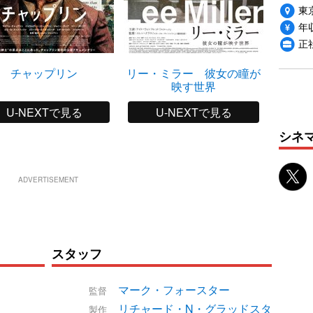
東
年収
正
チャップリン
リー・ミラー 彼女の瞳が
ジャン
映す世界
U-NEXTで見る
U-NEXTで見る
シネ
ADVERTISEMENT
スタッフ
マーク・フォースター
監督
リチャード・N・グラッドスタ
製作