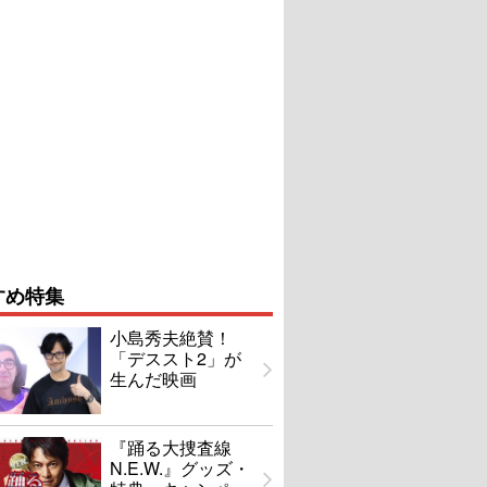
すめ特集
小島秀夫絶賛！
「デススト2」が
生んだ映画
『踊る大捜査線
N.E.W.』グッズ・