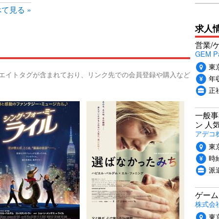
て見る »
求人
営業/
GEM P
東
リエイトタグが含まれており、リンク先での会員登録や購入など
年収
正
一般事
ン 人
アデコ
東
時給
派
ゲーム
株式会社P
東