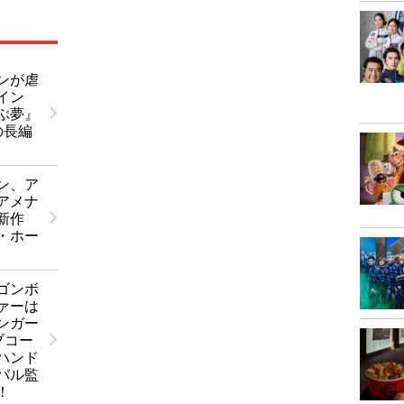
ンが虐
イン
ぶ夢』
の長編
ン、ア
アメナ
新作
・ホー
ゴンボ
ァーは
ンガー
ブコー
ハンド
バル監
！