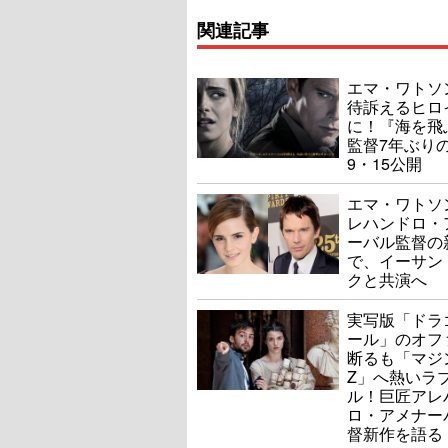
関連記事
エマ・ワトソ
待訴えるヒロ
に！『海を飛
監督7年ぶり
9・15公開
エマ・ワトソ
レハンドロ・
ーバル監督の
で、イーサン
クと共演へ
実写版「ドラ
ール」のオフ
断るも「マジ
Z」へ熱いラ
ル！巨匠アレ
ロ・アメナー
督新作を語る