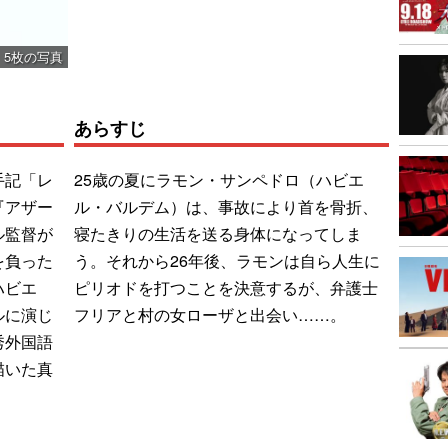
5枚の写真
あらすじ
手記「レ
25歳の夏にラモン・サンペドロ（ハビエ
『アザー
ル・バルデム）は、事故により首を骨折、
ル監督が
寝たきりの生活を送る身体になってしま
を負った
う。それから26年後、ラモンは自ら人生に
ハビエ
ピリオドを打つことを決意するが、弁護士
ルに演じ
フリアと村の女ローザと出会い……。
秀外国語
描いた真