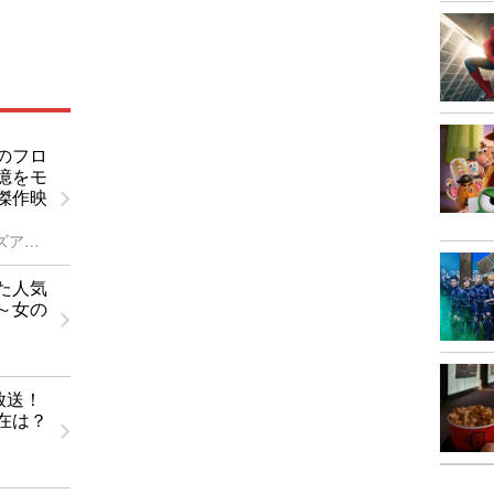
のフロ
憶をモ
傑作映
今週のクローズアップ
た人気
～女の
』放送！
在は？