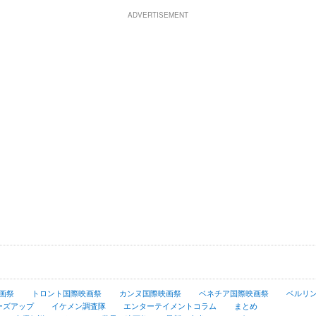
ADVERTISEMENT
画祭
トロント国際映画祭
カンヌ国際映画祭
ベネチア国際映画祭
ベルリ
ーズアップ
イケメン調査隊
エンターテイメントコラム
まとめ