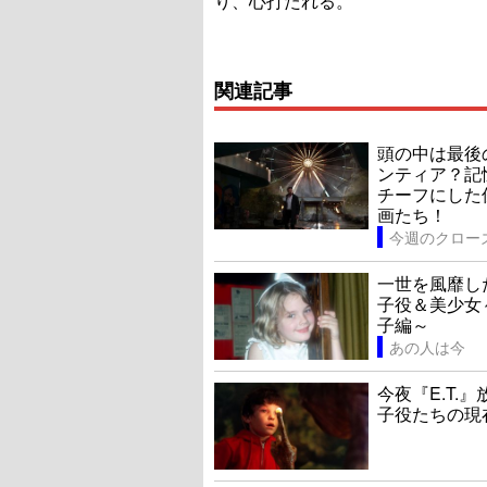
り、心打たれる。
関連記事
頭の中は最後
ンティア？記
チーフにした
画たち！
一世を風靡し
子役＆美少女
子編～
あの人は今
今夜『E.T.
子役たちの現