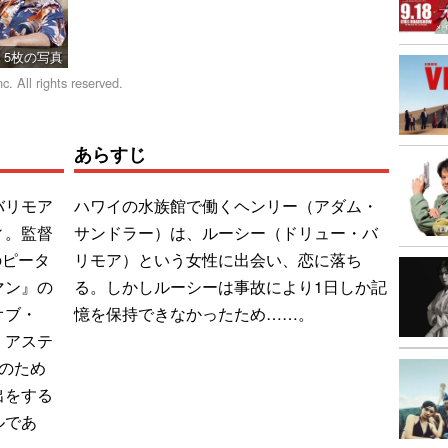
5枚の写真
. All rights reserved.
あらすじ
バリモア
ハワイの水族館で働くヘンリー（アダム・
ィ。監督
サンドラー）は、ルーシー（ドリュー・バ
のピータ
リモア）という女性に出会い、恋に落ち
マン』の
る。しかしルーシーは事故により1日しか記
オブ・
憶を保持できなかったため……。
・アステ
のため
出をする
ルであ