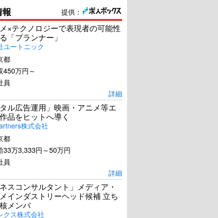
情報
提供：
メ×テクノロジーで表現者の可能性
る「プランナー」
社ユートニック
京都
450万円～
社員
詳細
タル広告運用」映画・アニメ等エ
作品をヒットへ導く
artners株式会社
京都
33万3,333円～50万円
社員
詳細
ネスコンサルタント」メディア・
メインダストリーヘッド候補 立ち
核メンバ
レクス株式会社