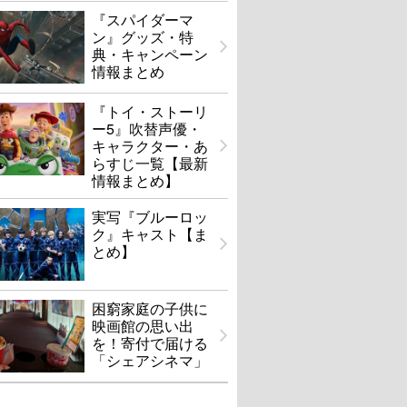
『スパイダーマ
ン』グッズ・特
典・キャンペーン
情報まとめ
『トイ・ストーリ
ー5』吹替声優・
キャラクター・あ
らすじ一覧【最新
情報まとめ】
実写『ブルーロッ
ク』キャスト【ま
とめ】
困窮家庭の子供に
映画館の思い出
を！寄付で届ける
「シェアシネマ」