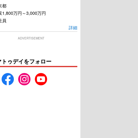
京都
ター・ホテル クル
マイ・ベスト・フレンド
1,800万円～3,000万円
の恋は危険がいっぱ
い?!
社員
U-NEXTで見る
U-NEXTで見る
詳細
ADVERTISEMENT
マトゥデイをフォロー