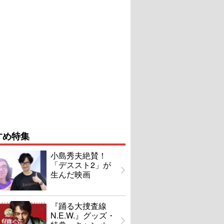
すめ特集
小島秀夫絶賛！
「デススト2」が
生んだ映画
『踊る大捜査線
N.E.W.』グッズ・