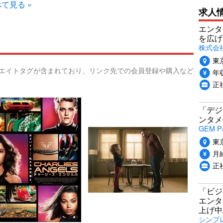
て見る »
求人
エンタ
を広げ
株式会
東
リエイトタグが含まれており、リンク先での会員登録や購入など
年収
正
「デジ
ンタメ
GEM P
東
月給
正
「ビジ
エンタ
上げ中
シンプ