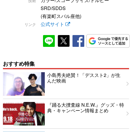
カラー/スコープサイズ/ドルビー
技術
SRD/SDDS
(有楽町スバル座他)
公式サイト
リンク
おすすめ特集
小島秀夫絶賛！「デススト2」が生
んだ映画
『踊る大捜査線 N.E.W.』グッズ・特
典・キャンペーン情報まとめ