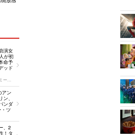
の開放感
助演女
4人が初
本命予
デッド
第96回アカデミー賞
のアン
リン、
パンダ
ー・ツ
ー、2
作！タ