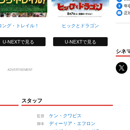
年収
正
ロング・トレイル！
ヒックとドラゴン
そん
U-NEXTで見る
U-NEXTで見る
シネ
ADVERTISEMENT
スタッフ
ケン・クワピス
監督
ディーリア・エフロン
脚本