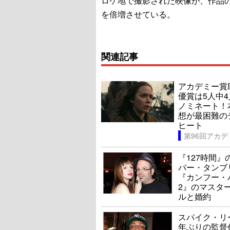
ロケ地で撮影された映像が、作品
を倍増させている。
関連記事
アカデミー賞
優賞は5人中
ノミネート！
想が最困難の
ヒート
『127時間』
バー・タンブ
『カンフー・
2』のマスタ
ルと婚約
スパイク・リ
年ぶりの監督