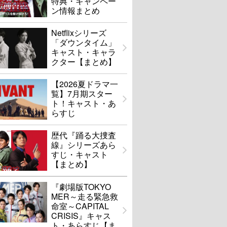
特典・キャンペー
ン情報まとめ
Netflixシリーズ
「ダウンタイム」
キャスト・キャラ
クター【まとめ】
【2026夏ドラマ一
覧】7月期スター
ト！キャスト・あ
らすじ
歴代『踊る大捜査
線』シリーズあら
すじ・キャスト
【まとめ】
『劇場版TOKYO
MER～走る緊急救
命室～CAPITAL
CRISIS』キャス
ト・あらすじ【ま