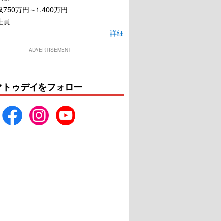
750万円～1,400万円
社員
詳細
な彼なら捨てちゃえ
旅するジーンズと19歳の旅
ADVERTISEMENT
ば？
立ち
U-NEXTで見る
U-NEXTで見る
マトゥデイをフォロー