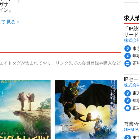
ガサ
イン』
求人
て見る »
「IP
リード
株式会社P
東
年収
リエイトタグが含まれており、リンク先での会員登録や購入など
正
IPセ
株式会
東
年収
正
営業/
GEM P
東