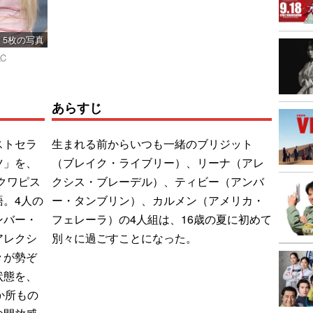
5枚の写真
LC
あらすじ
ストセラ
生まれる前からいつも一緒のブリジット
ツ」を、
（ブレイク・ライブリー）、リーナ（アレ
クワピス
クシス・ブレーデル）、ティビー（アンバ
。4人の
ー・タンブリン）、カルメン（アメリカ・
ンバー・
フェレーラ）の4人組は、16歳の夏に初めて
アレクシ
別々に過ごすことになった。
々が勢ぞ
状態を、
か所もの