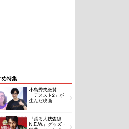
すめ特集
小島秀夫絶賛！
「デススト2」が
生んだ映画
『踊る大捜査線
N.E.W.』グッズ・