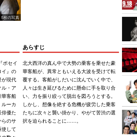
5枚の写真
あらすじ
『ポセイ
北大西洋の真ん中で大勢の乗客を乗せた豪
ロイ』の
華客船が、異常ともいえる大波を受けて転
督が現代
覆する。客船がしだいに沈んでいく中で、
クル・ア
人々は生き延びるために懸命に手を取り合
豪華客船
い、力を振り絞って脱出を図ろうとする。
・ルーカ
しかし、想像を絶する危機が疲労した乗客
派俳優た
たちに次々と襲い掛かり、やがて苦渋の選
からのサ
択を迫られることに……。
駆使して