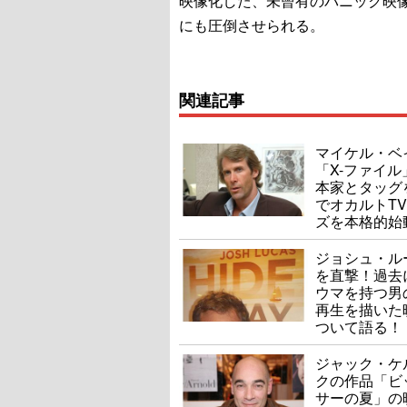
映像化した、未曾有のパニック映
にも圧倒させられる。
関連記事
マイケル・ベ
「X-ファイル
本家とタッグ
でオカルトT
ズを本格的始
ジョシュ・ル
を直撃！過去
ウマを持つ男
再生を描いた
ついて語る！
ジャック・ケ
クの作品「ビ
サーの夏」の