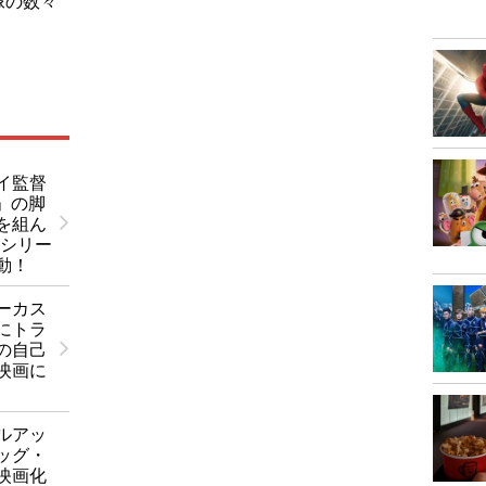
像の数々
イ監督
」の脚
を組ん
Vシリー
動！
ーカス
にトラ
の自己
映画に
ルアッ
ッグ・
映画化