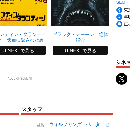
GEM P
東
年収
正
ンティン・タランティ
ブラック・デーモン 絶体
ワンス
ノ 映画に愛された男
絶命
ム・
U-NEXTで見る
U-NEXTで見る
シネ
ADVERTISEMENT
スタッフ
ウォルフガング・ペーターゼ
監督