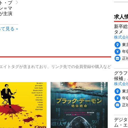
ト・ブ
ン＝マ
が主演
求人
新卒総
て見る »
タメ
株式会社P
東
年収
正
リエイトタグが含まれており、リンク先での会員登録や購入など
グラフ
候補」
株式会社
東
年収
正
デジタ
ム・エ