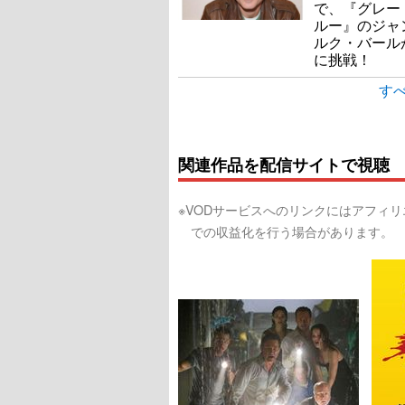
で、『グレー
ルー』のジャ
ルク・バール
に挑戦！
すべ
関連作品を配信サイトで視聴
※VODサービスへのリンクにはアフィ
での収益化を行う場合があります。