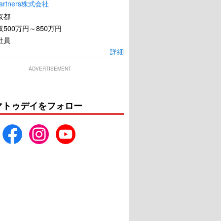
artners株式会社
京都
500万円～850万円
社員
詳細
・アポン・ア・タイ
ザ・シークレットマン
イン・ハリウッド
ADVERTISEMENT
U-NEXTで見る
U-NEXTで見る
マトゥデイをフォロー