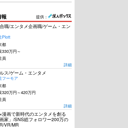
情報
提供：
合職/エンタメ企画職/ゲーム・エン
lott
京都
330万円～
社員
詳細
ールス/ゲーム・エンタメ
社フーモア
京都
320万円～420万円
社員
詳細
I×漫画で新時代のエンタメを創る
漫画家」/SNS総フォロワー200万の
R/VR/MR