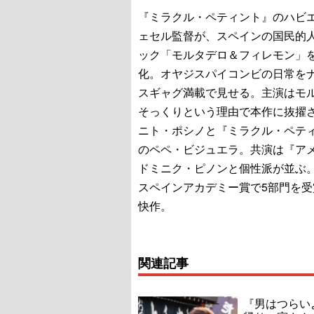
『ミラクル・ペティント』のハビ
ェセル監督が、スペインの国民的
ック「モルタデロ＆フィレモン」
化。オヤジスパイコンビの日常を
スギャグ満載で見せる。主演はモ
そっくりという理由で本作に抜擢
ニト・ポシノと『ミラクル・ペテ
のペペ・ビジュエラ。共演は『ア
ドミニク・ピノンと個性派が並ぶ。2
スペインアカデミー賞で5部門を受
快作。
関連記事
『男はつらい