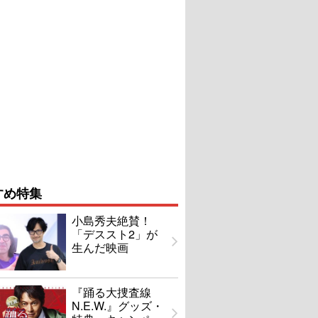
すめ特集
小島秀夫絶賛！
「デススト2」が
生んだ映画
『踊る大捜査線
N.E.W.』グッズ・