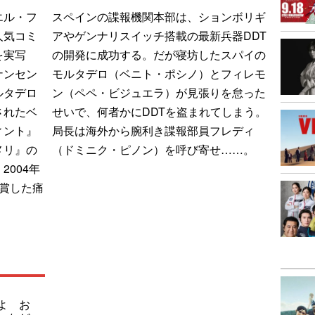
エル・フ
スペインの諜報機関本部は、ションボリギ
人気コミ
アやゲンナリスイッチ搭載の最新兵器DDT
を実写
の開発に成功する。だが寝坊したスパイの
ナンセン
モルタデロ（ベニト・ポシノ）とフィレモ
ルタデロ
ン（ペペ・ビジュエラ）が見張りを怠った
されたベ
せいで、何者かにDDTを盗まれてしまう。
ィント』
局長は海外から腕利き諜報部員フレディ
メリ』の
（ドミニク・ピノン）を呼び寄せ……。
004年
賞した痛
よ お