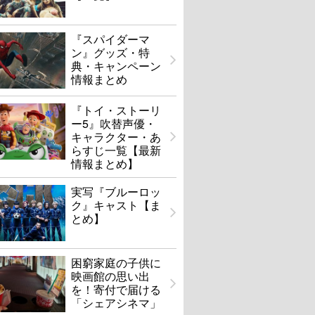
『スパイダーマ
ン』グッズ・特
典・キャンペーン
情報まとめ
『トイ・ストーリ
ー5』吹替声優・
キャラクター・あ
らすじ一覧【最新
情報まとめ】
実写『ブルーロッ
ク』キャスト【ま
とめ】
困窮家庭の子供に
映画館の思い出
を！寄付で届ける
「シェアシネマ」