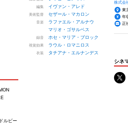
株式会社
イヴァン・アレド
編集
東
セザール・マカロン
美術監督
年収
ラファエル・アルナウ
音楽
正
マリオ・ゴサルベス
ホセ・マリア・ブロック
録音
ラウル・ロマニロス
視覚効果
タチアナ・エルナンデス
衣装
シネ
EMON
RE
/ドルビー