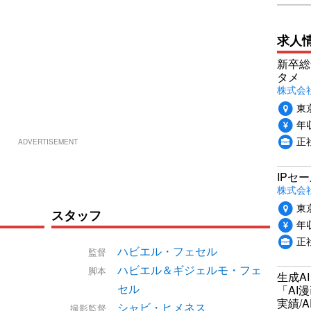
求人
新卒総
タメ
株式会社P
東
年収
正
ADVERTISEMENT
IPセ
株式会
東
スタッフ
年収
正
ハビエル・フェセル
監督
ハビエル＆ギジェルモ・フェ
脚本
生成A
セル
「AI
実績/A
シャビ・ヒメネス
撮影監督