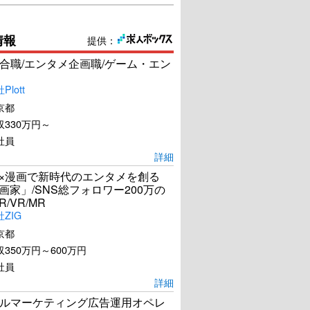
情報
提供：
合職/エンタメ企画職/ゲーム・エン
lott
京都
330万円～
社員
詳細
I×漫画で新時代のエンタメを創る
漫画家」/SNS総フォロワー200万の
R/VR/MR
ZIG
京都
350万円～600万円
社員
詳細
ルマーケティング広告運用オペレ