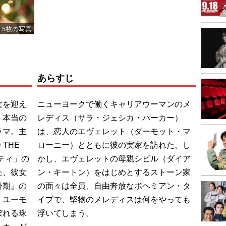
5枚の写真
あらすじ
女を迎え
ニューヨークで働くキャリアウーマンのメ
、本当の
レディス（サラ・ジェシカ・パーカー）
ラマ。主
は、恋人のエヴェレット（ダーモット・マ
 THE
ローニー）とともに彼の実家を訪れた。し
ティ」の
かし、エヴェレットの母親シビル（ダイア
た、彼女
ン・キートン）をはじめとするストーン家
齢期』の
の面々は全員、自由奔放なボヘミアン・タ
。ユーモ
イプで、堅物のメレディスは何をやっても
ぼれる珠
浮いてしまう。