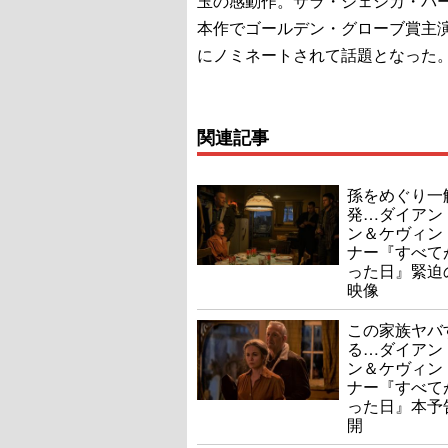
玉の感動作。サラ・ジェシカ・パ
本作でゴールデン・グローブ賞主
にノミネートされて話題となった
関連記事
孫をめぐり一
発…ダイアン
ン＆ケヴィン
ナー『すべて
った日』緊迫
映像
この家族ヤバ
る…ダイアン
ン＆ケヴィン
ナー『すべて
った日』本予
開