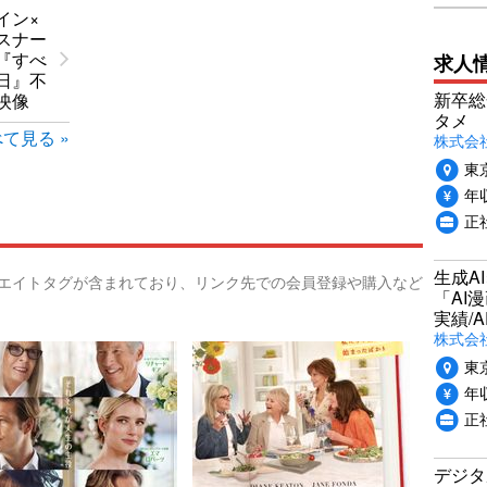
イン×
スナー
『すべ
求人
日』不
新卒総
映像
タメ
て見る »
株式会社P
東
年収
正
生成A
リエイトタグが含まれており、リンク先での会員登録や購入など
「AI
実績/A
株式会社
東
年収
正
デジタ