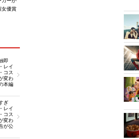
ーカーが
演女優賞
。
触即
・レイ
・コス
が変わ
の本編
すぎ
・レイ
・コス
が変わ
告が公