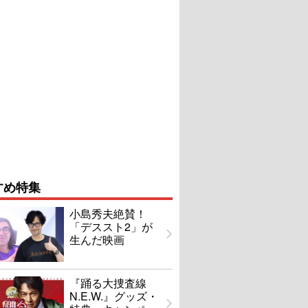
すめ特集
小島秀夫絶賛！
「デススト2」が
生んだ映画
『踊る大捜査線
N.E.W.』グッズ・