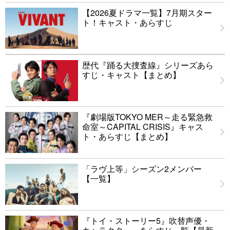
【2026夏ドラマ一覧】7月期スター
ト！キャスト・あらすじ
歴代『踊る大捜査線』シリーズあら
すじ・キャスト【まとめ】
『劇場版TOKYO MER～走る緊急救
命室～CAPITAL CRISIS』キャス
ト・あらすじ【まとめ】
「ラヴ上等」シーズン2メンバー
【一覧】
『トイ・ストーリー5』吹替声優・