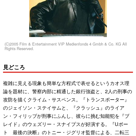
(C)2005 Film & Entertainment VIP Medienfonds 4 Gmbh & Co. KG All
Rights Reserved.
見どころ
複雑に見える現象も簡単な方程式で表せるというカオス理
論を題材に、警察内部に精通した銀行強盗と、2人の刑事の
攻防を描くクライム・サスペンス。『トランスポーター』
のジェイソン・ステイサムと、『クラッシュ』のライア
ン・フィリップが刑事にふんし、彼らに挑む知能犯を『ブ
レイド』のウェズリー・スナイプスが好演する。『Uボー
ト 最後の決断』のトニー・ジグリオ監督による、二転三