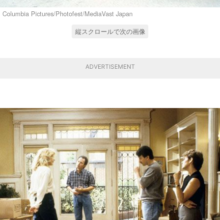
Columbia Pictures/Photofest/MediaVast Japan
縦スクロールで次の画像
ADVERTISEMENT