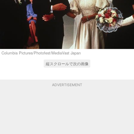
Columbia Pictures/Photofest/MediaVast Japan
縦スクロールで次の画像
ADVERTISEMENT