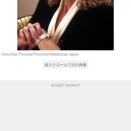
Columbia Pictures/Photofest/MediaVast Japan
縦スクロールで次の画像
ADVERTISEMENT