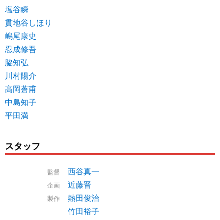
塩谷瞬
貫地谷しほり
嶋尾康史
忍成修吾
脇知弘
川村陽介
高岡蒼甫
中島知子
平田満
スタッフ
西谷真一
監督
近藤晋
企画
熱田俊治
製作
竹田裕子