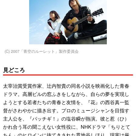
(C) 2007「青空のルーレット」製作委員会
見どころ
太宰治賞受賞作家、辻内智貴の同名小説を映画化した青春
ドラマ。高層ビルの窓ふきをしながら、自らの夢を実現し
ようとする若者たちの青春と友情を、『花』の西谷真一監
督がさわやかに描き出す。プロのミュージシャンを目指す
主人公を、『パッチギ！』の塩谷瞬が熱演。彼と惹（ひ）
かれ合う耳の聞こえない女性役に、NHKドラマ「ちりとて
ちん」のヒロインに抜てきされた貫地谷しほり。現実は厳