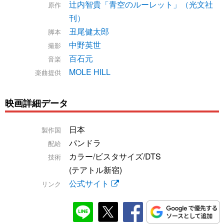
辻内智貴「青空のルーレット」（光文社
原作
刊）
丑尾健太郎
脚本
中野英世
撮影
百石元
音楽
MOLE HILL
楽曲提供
映画詳細データ
日本
製作国
パンドラ
配給
カラー/ビスタサイズ/DTS
技術
(テアトル新宿)
公式サイト
リンク