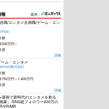
情報
提供：
合職/エンタメ企画職/ゲーム・エン
lott
京都
330万円～
社員
詳細
ゲーム・エンタメ
artners株式会社
京都
750万円～1,400万円
社員
詳細
I×漫画で新時代のエンタメを創る
漫画家」/SNS総フォロワー200万の
R/VR/MR