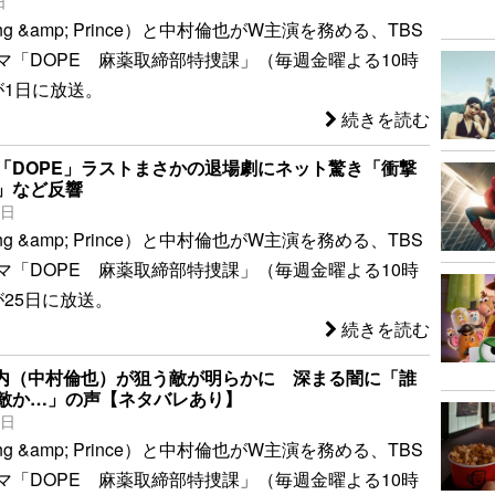
日
g &amp; Prince）と中村倫也がW主演を務める、TBS
マ「DOPE 麻薬取締部特捜課」（毎週金曜よる10時
が1日に放送。
続きを読む
「DOPE」ラストまさかの退場劇にネット驚き「衝撃
」など反響
5日
g &amp; Prince）と中村倫也がW主演を務める、TBS
マ「DOPE 麻薬取締部特捜課」（毎週金曜よる10時
が25日に放送。
続きを読む
陣内（中村倫也）が狙う敵が明らかに 深まる闇に「誰
敵か…」の声【ネタバレあり】
8日
g &amp; Prince）と中村倫也がW主演を務める、TBS
マ「DOPE 麻薬取締部特捜課」（毎週金曜よる10時