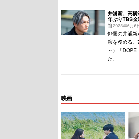
井浦新、高橋
年ぶりTBS
2025年6月6
俳優の井浦新が、
演を務める、
～）「DOP
た。
映画