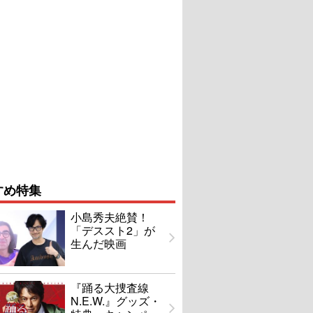
すめ特集
小島秀夫絶賛！
「デススト2」が
生んだ映画
『踊る大捜査線
N.E.W.』グッズ・