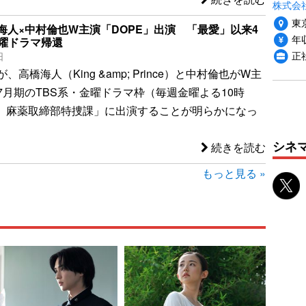
株式会社
東
海人×中村倫也W主演「DOPE」出演 「最愛」以来4
年収
金曜ドラマ帰還
正
日
高橋海人（King &amp; Prince）と中村倫也がW主
7月期のTBS系・金曜ドラマ枠（毎週金曜よる10時
E 麻薬取締部特捜課」に出演することが明らかになっ
シネ
続きを読む
もっと見る »