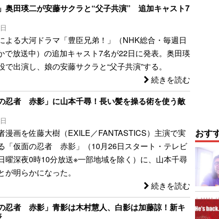
」奥田瑛二が安藤サクラと“父子共演” 追加キャスト7
2日
による大河ドラマ「豊臣兄弟！」（NHK総合・毎週日
ほかで放送中）の追加キャスト7名が22日に発表。奥田瑛
役で出演し、娘の安藤サクラと“父子共演”する。
続きを読む
の忍者 赤影」に山本千尋！長い髪を操る術を使う敵
9日
おす
漫画を佐藤大樹（EXILE／FANTASTICS）主演で実
る「仮面の忍者 赤影」（10月26日スタート・テレビ
日曜深夜0時10分放送※一部地域を除く）に、山本千尋
とが明らかになった。
続きを読む
の忍者 赤影」青影は木村慧人、白影は加藤諒！新キ
表