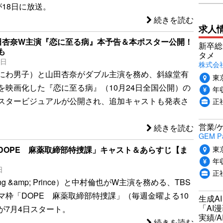
が18日に放送。
続きを読む
求人
田杏奈W主演『恋に至る病』本予告＆本ポスター公開！
新卒総
も
タメ
0日
株式会社P
にわ男子）と山田杏奈がダブル主演を務め、斜線堂有
東
を映画化した『恋に至る病』（10月24日全国公開）の
年収
スタービジュアルが公開され、追加キャストも発表さ
正
営業/
続きを読む
GEM P
東
DOPE 麻薬取締部特捜課」キャスト＆あらすじ【ま
年収
日
正
g &amp; Prince）と中村倫也がW主演を務める、TBS
マ枠「DOPE 麻薬取締部特捜課」（毎週金曜よる10
生成A
「AI
が7月4日スタート。
実績/A
続きを読む