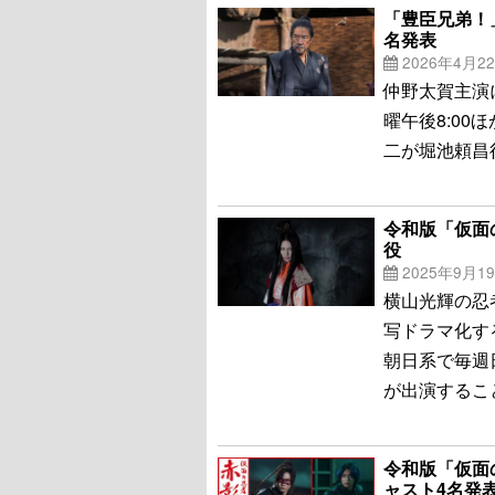
「豊臣兄弟！
名発表
2026年4月2
仲野太賀主演
曜午後8:00
二が堀池頼昌
令和版「仮面
役
2025年9月1
横山光輝の忍者
写ドラマ化す
朝日系で毎週
が出演するこ
令和版「仮面
ャスト4名発