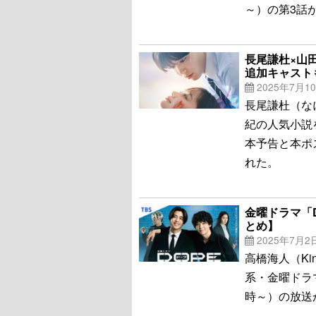
～）の第3話
長尾謙杜×山
追加キャスト
2025年7月1
長尾謙杜（な
紀の人気小説
本予告と本ポ
れた。
金曜ドラマ「
とめ】
2025年7月2
高橋海人（Kin
系・金曜ドラ
時～）の放送