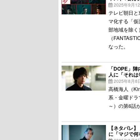
2025年9月1
テレビ朝日と
マ化する「仮面
部地域を除く
（FANTAS
なった。
「DOPE」
人に「それは
2025年8月8
高橋海人（Kin
系・金曜ドラ
～）の第6話
【ネタバレ】
に「マジで何