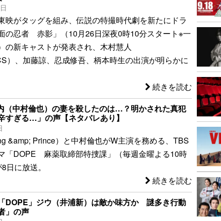
2日
東映がタッグを組み、伝説の特撮時代劇を新たにドラ
の忍者 赤影」（10月26日深夜0時10分スタート※一
）の新キャストが発表され、木村慧人
TICS）、加藤諒、忍成修吾、柄本時生の出演が明らかに
続きを読む
陣内（中村倫也）の妻を殺したのは…？明かされた真犯
辛すぎる…」の声【ネタバレあり】
日
g &amp; Prince）と中村倫也がW主演を務める、TBS
マ「DOPE 麻薬取締部特捜課」（毎週金曜よる10時
が8日に放送。
続きを読む
「DOPE」ジウ（井浦新）は敵か味方か 謎多き行動
者」の声