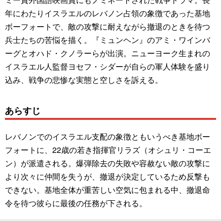
年にわたりイスラエルのレバノン占領の象徴であった基地
ボーフォートで、敵の攻撃に耐えながら撤退のときを待つ
兵士たちの苦悩を描く。『ミュンヘン』のアミ・ワインバ
ーグとオハド・クノラーらが出演。ニューヨーク生まれの
イスラエル人監督ヨセフ・シダーが自らの軍人体験を盛り
込み、戦争の悲惨な実態と空しさを訴える。
あらすじ
レバノンでのイスラエル支配の象徴ともいうべき基地ボー
フォートに、22歳の若き指揮官リラズ（オシュリ・コーエ
ン）が派遣される。爆弾除去の失敗や容赦ない敵の攻撃に
より次々に仲間を失うが、撤退が決定しているため反撃も
できない。基地全体が重苦しい空気に包まれる中、撤退命
令を待つ彼らに最後の任務が下される。