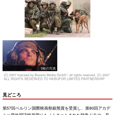
5枚の写真
(C) 2007 licensed by Bavaria Media GmbH / all rights reserved. (C) 2007
ALL RIGHTS RESERVED TO HA'BUFOR LIMITED PARTNERSHIP
見どころ
第57回ベルリン国際映画祭銀熊賞を受賞し、第80回アカデ
ミー賞外国語映画賞にもノミネートされた戦争ドラマ。長