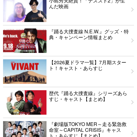
小島秀夫絶賛！「デススト2」が生
んだ映画
『踊る大捜査線 N.E.W.』グッズ・特
典・キャンペーン情報まとめ
【2026夏ドラマ一覧】7月期スター
ト！キャスト・あらすじ
歴代『踊る大捜査線』シリーズあら
すじ・キャスト【まとめ】
『劇場版TOKYO MER～走る緊急救
命室～CAPITAL CRISIS』キャス
ト・あらすじ【まとめ】