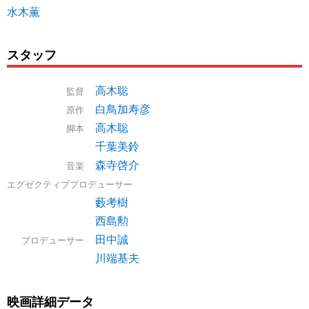
水木薫
スタッフ
高木聡
監督
白鳥加寿彦
原作
高木聡
脚本
千葉美鈴
森寺啓介
音楽
エグゼクティブプロデューサー
藪考樹
西島勲
田中誠
プロデューサー
川端基夫
映画詳細データ