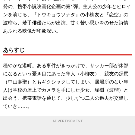
発の、携帯小説映画化企画の第1弾。主人公の少年とヒロイ
ンを演じる、『トウキョウソナタ』の小柳友と『恋空』の
波瑠ら、若手俳優たちが出演。甘く苦い思いをのせた詩情
あふれる映像が印象深い。
あらすじ
穏やかな港町。ある事件がきっかけで、サッカー部が休部
になるという憂き目にあった隼人（小柳友）。親友の冴尻
（中山麻聖）ともギクシャクしてしまい、居場所のない隼
人は学校の屋上でカメラを手にした少女、瑞樹（波瑠）と
出会う。携帯電話を通じて、少しずつ二人の過去が交錯し
ていき……。
ADVERTISEMENT