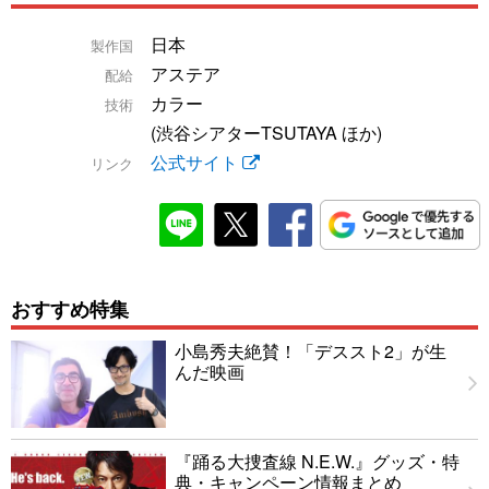
日本
製作国
アステア
配給
カラー
技術
(渋谷シアターTSUTAYA ほか)
公式サイト
リンク
おすすめ特集
小島秀夫絶賛！「デススト2」が生
んだ映画
『踊る大捜査線 N.E.W.』グッズ・特
典・キャンペーン情報まとめ