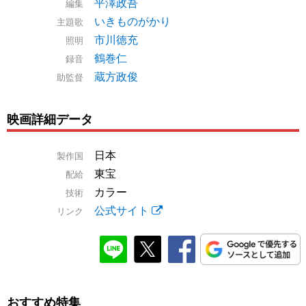
平澤政吾
編集
いきものがかり
主題歌
市川徳充
照明
鶴巻仁
録音
蔵方政俊
助監督
映画詳細データ
日本
製作国
東宝
配給
カラー
技術
公式サイト
リンク
おすすめ特集