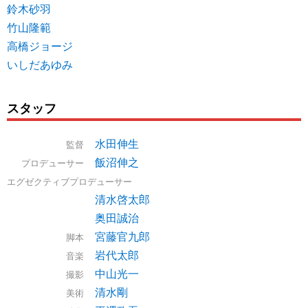
鈴木砂羽
竹山隆範
高橋ジョージ
いしだあゆみ
スタッフ
水田伸生
監督
飯沼伸之
プロデューサー
エグゼクティブプロデューサー
清水啓太郎
奥田誠治
宮藤官九郎
脚本
岩代太郎
音楽
中山光一
撮影
清水剛
美術