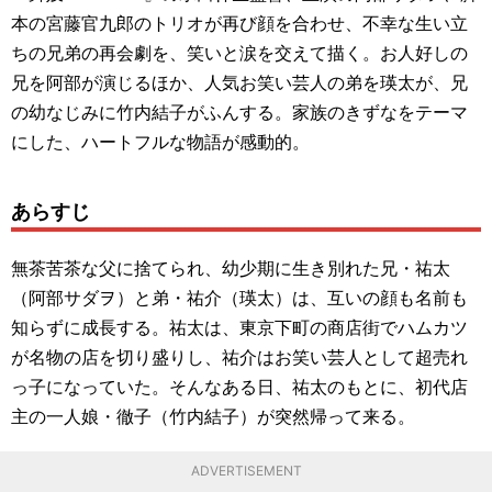
本の宮藤官九郎のトリオが再び顔を合わせ、不幸な生い立
ちの兄弟の再会劇を、笑いと涙を交えて描く。お人好しの
兄を阿部が演じるほか、人気お笑い芸人の弟を瑛太が、兄
の幼なじみに竹内結子がふんする。家族のきずなをテーマ
にした、ハートフルな物語が感動的。
あらすじ
無茶苦茶な父に捨てられ、幼少期に生き別れた兄・祐太
（阿部サダヲ）と弟・祐介（瑛太）は、互いの顔も名前も
知らずに成長する。祐太は、東京下町の商店街でハムカツ
が名物の店を切り盛りし、祐介はお笑い芸人として超売れ
っ子になっていた。そんなある日、祐太のもとに、初代店
主の一人娘・徹子（竹内結子）が突然帰って来る。
ADVERTISEMENT