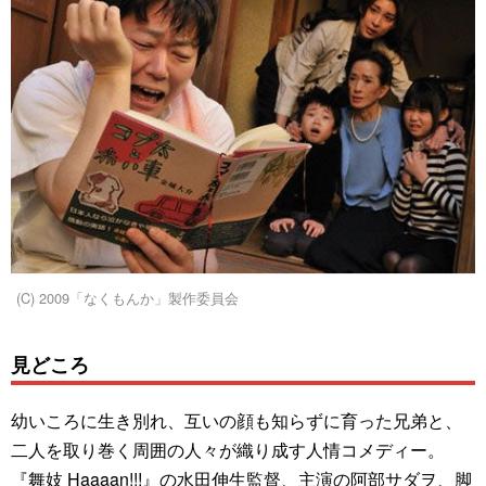
(C) 2009「なくもんか」製作委員会
見どころ
幼いころに生き別れ、互いの顔も知らずに育った兄弟と、
二人を取り巻く周囲の人々が織り成す人情コメディー。
『舞妓 Haaaan!!!』の水田伸生監督、主演の阿部サダヲ、脚