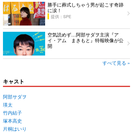
勝手に葬式しちゃう男が起こす奇跡
に涙！
提供：SPE
空気読めず…阿部サダヲ主演『ア
イ・アム まきもと』特報映像が公
開
すべて見る »
キャスト
阿部サダヲ
瑛太
竹内結子
塚本高史
片桐はいり