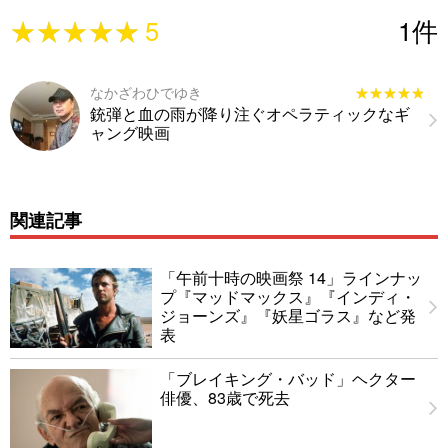
★★★★★
★★★★★
5
1
件
なかざわひでゆき
★★★★★
★★★★★
銃弾と血の雨が降り注ぐオペラティックなギ
ャング映画
関連記事
「午前十時の映画祭 14」ラインナッ
プ『マッドマックス』『インディ・
ジョーンズ』『妖星ゴラス』など発
表
「ブレイキング・バッド」ヘクター
俳優、83歳で死去