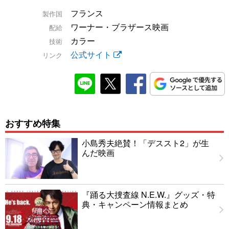
フランス
製作国
ワーナー・ブラザース映画
配給
カラー
技術
公式サイト
リンク
おすすめ特集
小島秀夫絶賛！「デススト2」が生
んだ映画
『踊る大捜査線 N.E.W.』グッズ・特
典・キャンペーン情報まとめ