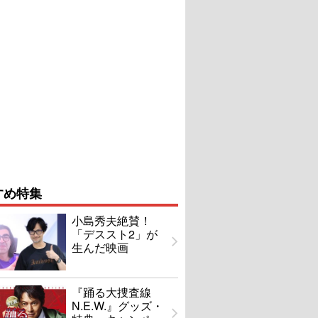
すめ特集
小島秀夫絶賛！
「デススト2」が
生んだ映画
『踊る大捜査線
N.E.W.』グッズ・