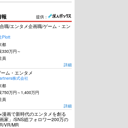
情報
提供：
合職/エンタメ企画職/ゲーム・エン
lott
京都
330万円～
社員
詳細
ゲーム・エンタメ
artners株式会社
京都
750万円～1,400万円
社員
めまい
スーパーマン リターンズ
詳細
I×漫画で新時代のエンタメを創る
漫画家」/SNS総フォロワー200万の
U-NEXTで見る
U-NEXTで見る
R/VR/MR