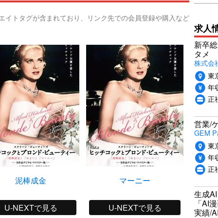
リエイトタグが含まれており、リンク先での会員登録や購入など
求人
新卒総
タメ
株式会社P
東
年収
正
営業/
GEM P
東
年収
正
泥棒成金
マーニー
生成A
「AI
U-NEXTで見る
U-NEXTで見る
実績/A