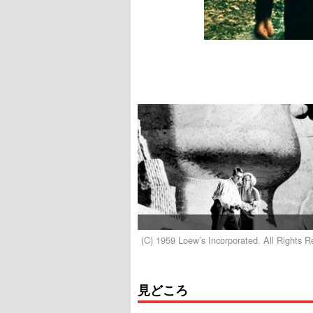
(C) 1959 Loew’s Incorporated. All Rights R
見どころ