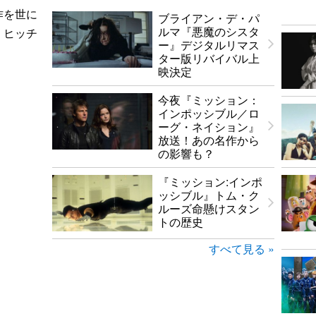
作を世に
ブライアン・デ・パ
ルマ『悪魔のシスタ
・ヒッチ
ー』デジタルリマス
ター版リバイバル上
映決定
今夜『ミッション：
インポッシブル／ロ
ーグ・ネイション』
放送！あの名作から
の影響も？
『ミッション:インポ
ッシブル』トム・ク
ルーズ命懸けスタン
トの歴史
すべて見る »