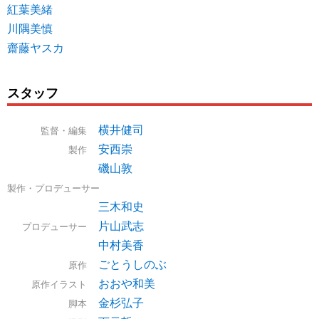
紅葉美緒
川隅美慎
齋藤ヤスカ
スタッフ
横井健司
監督・編集
安西崇
製作
磯山敦
製作・プロデューサー
三木和史
片山武志
プロデューサー
中村美香
ごとうしのぶ
原作
おおや和美
原作イラスト
金杉弘子
脚本