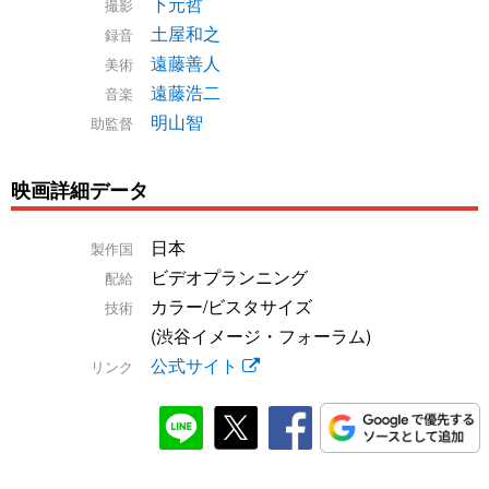
下元哲
撮影
土屋和之
録音
遠藤善人
美術
遠藤浩二
音楽
明山智
助監督
映画詳細データ
日本
製作国
ビデオプランニング
配給
カラー/ビスタサイズ
技術
(渋谷イメージ・フォーラム)
公式サイト
リンク