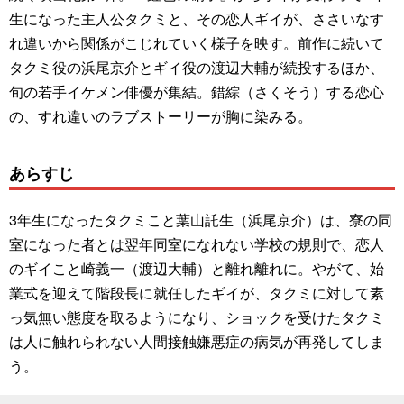
生になった主人公タクミと、その恋人ギイが、ささいなす
れ違いから関係がこじれていく様子を映す。前作に続いて
タクミ役の浜尾京介とギイ役の渡辺大輔が続投するほか、
旬の若手イケメン俳優が集結。錯綜（さくそう）する恋心
の、すれ違いのラブストーリーが胸に染みる。
あらすじ
3年生になったタクミこと葉山託生（浜尾京介）は、寮の同
室になった者とは翌年同室になれない学校の規則で、恋人
のギイこと崎義一（渡辺大輔）と離れ離れに。やがて、始
業式を迎えて階段長に就任したギイが、タクミに対して素
っ気無い態度を取るようになり、ショックを受けたタクミ
は人に触れられない人間接触嫌悪症の病気が再発してしま
う。