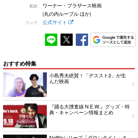
ワーナー・ブラザース映画
配給
(丸の内ルーブル ほか)
公式サイト
リンク
おすすめ特集
小島秀夫絶賛！「デススト2」が生
んだ映画
『踊る大捜査線 N.E.W.』グッズ・特
典・キャンペーン情報まとめ
Netflixシリーズ「ダウンタイム」キ