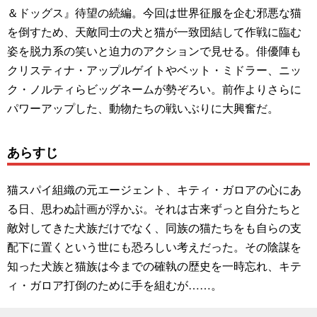
＆ドッグス』待望の続編。今回は世界征服を企む邪悪な猫
を倒すため、天敵同士の犬と猫が一致団結して作戦に臨む
姿を脱力系の笑いと迫力のアクションで見せる。俳優陣も
クリスティナ・アップルゲイトやベット・ミドラー、ニッ
ク・ノルティらビッグネームが勢ぞろい。前作よりさらに
パワーアップした、動物たちの戦いぶりに大興奮だ。
あらすじ
猫スパイ組織の元エージェント、キティ・ガロアの心にあ
る日、思わぬ計画が浮かぶ。それは古来ずっと自分たちと
敵対してきた犬族だけでなく、同族の猫たちをも自らの支
配下に置くという世にも恐ろしい考えだった。その陰謀を
知った犬族と猫族は今までの確執の歴史を一時忘れ、キテ
ィ・ガロア打倒のために手を組むが……。