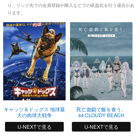
り、リンク先での会員登録や購入などでの収益化を行う場合があ
ります。
キャッツ＆ドッグス 地球最
死亡遊戯で飯を食う。
大の肉球大戦争
44:CLOUDY BEACH
U-NEXTで見る
U-NEXTで見る