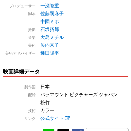
一瀬隆重
プロデューサー
佐藤嗣麻子
脚本
中園ミホ
石坂拓郎
撮影
大島ミチル
音楽
矢内京子
美術
種田陽平
美術アドバイザー
映画詳細データ
日本
製作国
パラマウント ピクチャーズ ジャパン
配給
松竹
カラー
技術
公式サイト
リンク