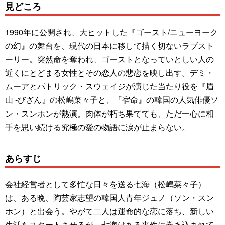
見どころ
1990年に公開され、大ヒットした『ゴースト/ニューヨーク
の幻』の舞台を、現代の日本に移して描く切ないラブスト
ーリー。突然命を奪われ、ゴーストとなっていとしい人の
近くにとどまる女性とその恋人の悲恋を映し出す。デミ・
ムーアとパトリック・スウェイジが演じた当たり役を『眉
山 -びざん』の松嶋菜々子と、『宿命』の韓国の人気俳優ソ
ン・スンホンが熱演。肉体が朽ち果てても、ただ一心に相
手を思い続ける究極の愛の物語に涙が止まらない。
あらすじ
会社経営者として多忙な日々を送る七海（松嶋菜々子）
は、ある晩、陶芸家志望の韓国人青年ジュノ（ソン・スン
ホン）と出会う。やがて二人は運命的な恋に落ち、新しい
生活をスタートさせるが、七海はある事件に巻き込まれて