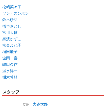
松嶋菜々子
ソン・スンホン
鈴木砂羽
橋本さとし
宮川大輔
黒沢かずこ
松金よね子
樋田慶子
波岡一喜
嶋田久作
温水洋一
樹木希林
スタッフ
大谷太郎
監督