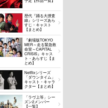
予定【作品一覧】
歴代『踊る大捜査
線』シリーズあら
すじ・キャスト
【まとめ】
『劇場版TOKYO
MER～走る緊急救
命室～CAPITAL
CRISIS』キャス
ト・あらすじ【ま
とめ】
Netflixシリーズ
「ダウンタイム」
キャスト・キャラ
クター【まとめ】
「ラヴ上等」シー
ズン2メンバー
【一覧】