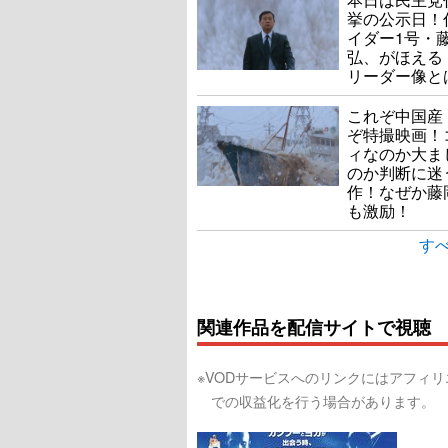
挙の公示日！
イダー1号・
弘、がほえる
リーダー像と
これぞ中国産
ぞ特撮映画！
ィなのか大ま
のか判断に迷
作！なぜか藤
も激励！
すべ
関連作品を配信サイトで視聴
※VODサービスへのリンクにはアフィ
での収益化を行う場合があります。