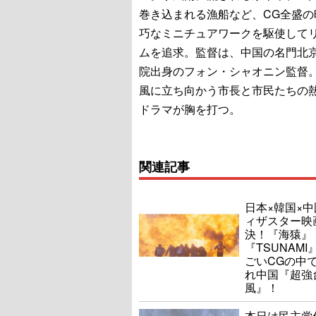
巻き込まれる漁船など、CG全盛の
巧なミニチュアワークを駆使して
ムを追求。監督は、中国の名門北
院出身のフォン・シャオニン監督
風に立ち向かう市長と市民たちの
ドラマが胸を打つ。
関連記事
日本×韓国×
ィザスター映
決！『海猿』
『TSUNAMI
ごいCGの中
れ中国『超強
風』！
本日は民主党