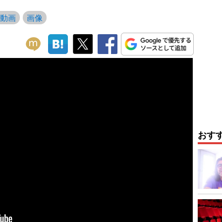
動画
画像
おす