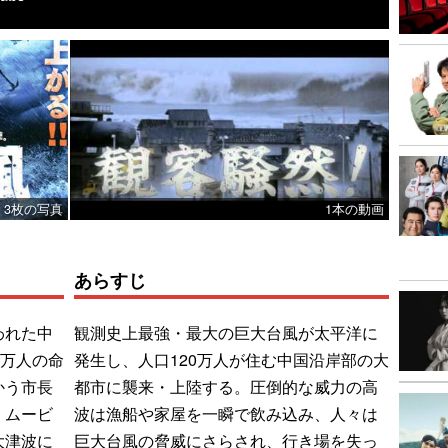
3枚の写真
1本の動画
あらすじ
われた中
観測史上最強・最大の巨大台風が太平洋に
0万人の命
発生し、人口120万人が住む中国沿岸部の大
かう市長
都市に襲来・上陸する。圧倒的な威力の高
・ムービ
波は漁船や家屋を一瞬で飲み込み、人々は
大津波に
巨大台風の脅威にさらされ、行き場を失っ