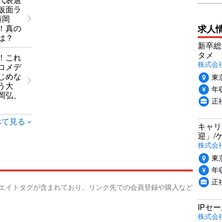
仮面ラ
藤岡
求人
！真の
は？
新卒総
タメ
！これ
株式会社P
コメデ
じめな
東
う大
年収
岡弘、
正
て見る »
キャリ
迎」/
株式会
東
年収
正
リエイトタグが含まれており、リンク先での会員登録や購入など
IPセ
株式会