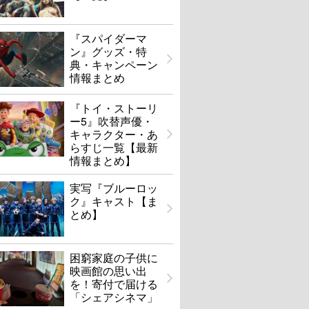
『スパイダーマ
ン』グッズ・特
典・キャンペーン
情報まとめ
『トイ・ストーリ
ー5』吹替声優・
キャラクター・あ
らすじ一覧【最新
情報まとめ】
実写『ブルーロッ
ク』キャスト【ま
とめ】
困窮家庭の子供に
映画館の思い出
を！寄付で届ける
「シェアシネマ」