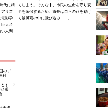
時代に精
てしまう。そんな中、市民の生命を守り安
リアリズ
全を確保するため、市長は自らの命を懸け
京電影学
て暴風雨の中に飛び込み……。
。巨大台
熱い人間
中国のデ
画対
』とす
で頑張
台
代表選