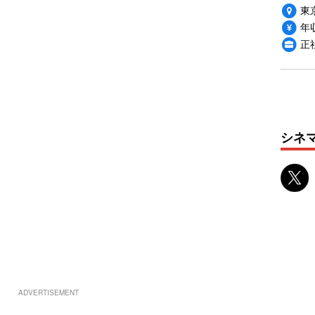
東
年収
正
シネ
ADVERTISEMENT