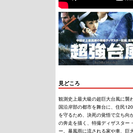
見どころ
観測史上最大級の超巨大台風に襲
国沿岸部の都市を舞台に、住民12
を守るため、決死の覚悟で立ち向
の奔走を描く、特撮ディザスター
ー。暴風雨に流される家や車、巨